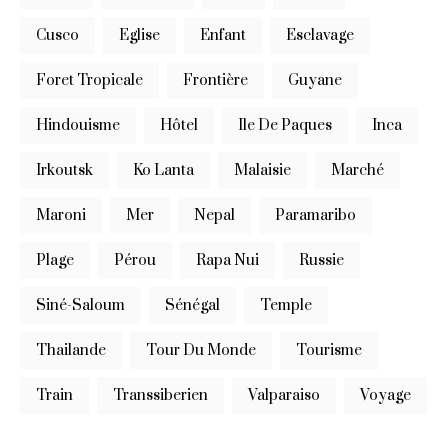
Cusco
Eglise
Enfant
Esclavage
Foret Tropicale
Frontière
Guyane
Hindouisme
Hôtel
Ile De Paques
Inca
Irkoutsk
Ko Lanta
Malaisie
Marché
Maroni
Mer
Nepal
Paramaribo
Plage
Pérou
Rapa Nui
Russie
Siné-Saloum
Sénégal
Temple
Thailande
Tour Du Monde
Tourisme
Train
Transsiberien
Valparaiso
Voyage