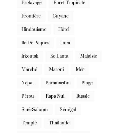
Esclavage
Foret Tropicale
Frontière
Guyane
Hindouisme
Hôtel
Ile De Paques
Inca
Irkoutsk
Ko Lanta
Malaisie
Marché
Maroni
Mer
Nepal
Paramaribo
Plage
Pérou
Rapa Nui
Russie
Siné-Saloum
Sénégal
Temple
Thailande