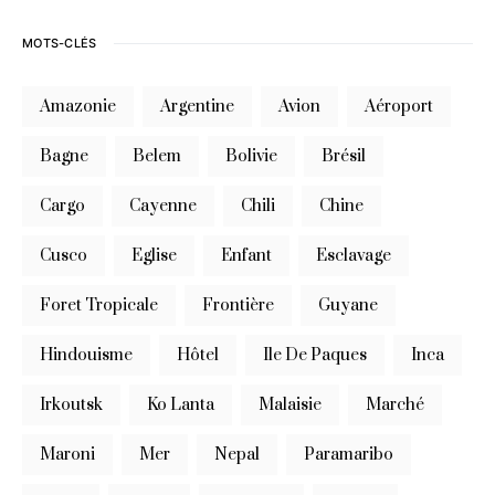
MOTS-CLÉS
Amazonie
Argentine
Avion
Aéroport
Bagne
Belem
Bolivie
Brésil
Cargo
Cayenne
Chili
Chine
Cusco
Eglise
Enfant
Esclavage
Foret Tropicale
Frontière
Guyane
Hindouisme
Hôtel
Ile De Paques
Inca
Irkoutsk
Ko Lanta
Malaisie
Marché
Maroni
Mer
Nepal
Paramaribo