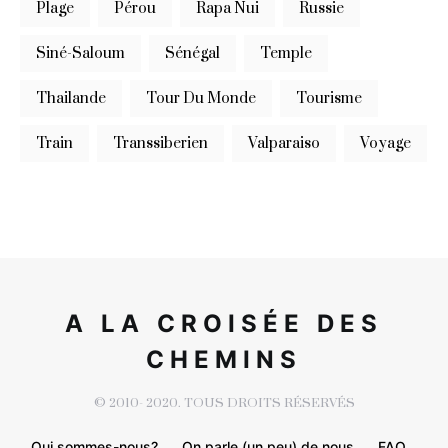
Plage
Pérou
Rapa Nui
Russie
Siné-Saloum
Sénégal
Temple
Thailande
Tour Du Monde
Tourisme
Train
Transsiberien
Valparaiso
Voyage
A LA CROISÉE DES
CHEMINS
© 2010- 2020. TOUS DROITS RÉSERVÉS
Qui sommes-nous?
On parle (un peu) de nous
FAQ