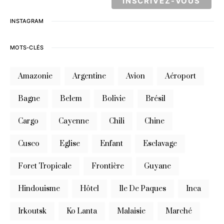
INSTAGRAM
MOTS-CLÉS
Amazonie
Argentine
Avion
Aéroport
Bagne
Belem
Bolivie
Brésil
Cargo
Cayenne
Chili
Chine
Cusco
Eglise
Enfant
Esclavage
Foret Tropicale
Frontière
Guyane
Hindouisme
Hôtel
Ile De Paques
Inca
Irkoutsk
Ko Lanta
Malaisie
Marché