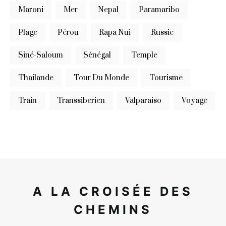
Maroni
Mer
Nepal
Paramaribo
Plage
Pérou
Rapa Nui
Russie
Siné-Saloum
Sénégal
Temple
Thailande
Tour Du Monde
Tourisme
Train
Transsiberien
Valparaiso
Voyage
A LA CROISÉE DES
CHEMINS