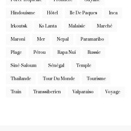
Hindouisme
Hôtel
Ile De Paques
Inca
Irkoutsk
Ko Lanta
Malaisie
Marché
Maroni
Mer
Nepal
Paramaribo
Plage
Pérou
Rapa Nui
Russie
Siné-Saloum
Sénégal
Temple
Thailande
Tour Du Monde
Tourisme
Train
Transsiberien
Valparaiso
Voyage