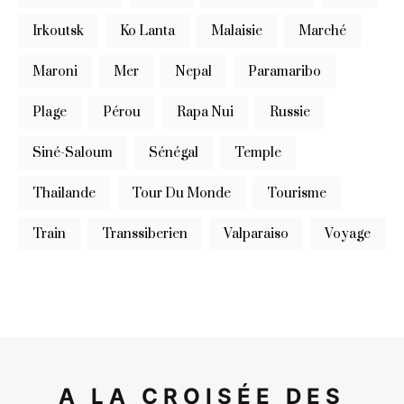
Irkoutsk
Ko Lanta
Malaisie
Marché
Maroni
Mer
Nepal
Paramaribo
Plage
Pérou
Rapa Nui
Russie
Siné-Saloum
Sénégal
Temple
Thailande
Tour Du Monde
Tourisme
Train
Transsiberien
Valparaiso
Voyage
A LA CROISÉE DES