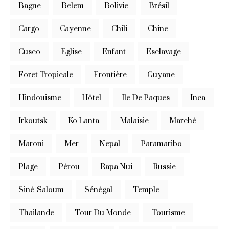
Bagne
Belem
Bolivie
Brésil
Cargo
Cayenne
Chili
Chine
Cusco
Eglise
Enfant
Esclavage
Foret Tropicale
Frontière
Guyane
Hindouisme
Hôtel
Ile De Paques
Inca
Irkoutsk
Ko Lanta
Malaisie
Marché
Maroni
Mer
Nepal
Paramaribo
Plage
Pérou
Rapa Nui
Russie
Siné-Saloum
Sénégal
Temple
Thailande
Tour Du Monde
Tourisme