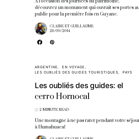
A l'occasion des journées du patrimoine,
découvrez un monument qui ouvrait ses portes a
public pour la première fois en Guyane.
CLAIRE ET GUILLAUME
26/09/2014
ARGENTINE
EN VOYAGE
LES OUBLIÉS DES GUIDES TOURISTIQUES
PAYS
Les oubliés des guides: el
cerro Hornocal
2 MINUTE READ
Une montagne à ne pas rater pendant votre séjou
à Humahuaca!