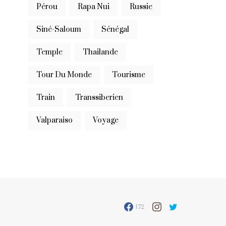
Pérou
Rapa Nui
Russie
Siné-Saloum
Sénégal
Temple
Thailande
Tour Du Monde
Tourisme
Train
Transsiberien
Valparaiso
Voyage
172