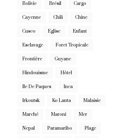
Bolivie
Brésil
Cargo
Cayenne
Chili
Chine
Cusco
Eglise
Enfant
Esclavage
Foret Tropicale
Frontière
Guyane
Hindouisme
Hôtel
Ile De Paques
Inca
Irkoutsk
Ko Lanta
Malaisie
Marché
Maroni
Mer
Nepal
Paramaribo
Plage