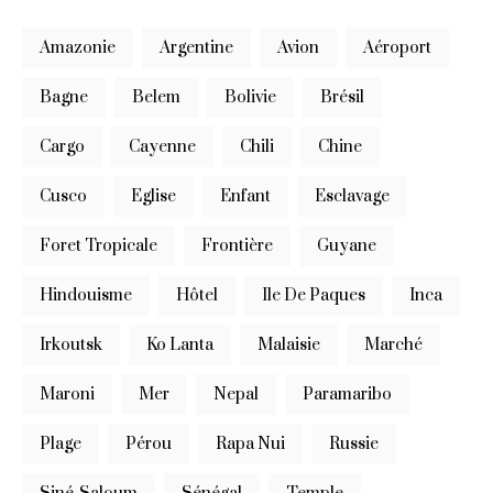
Amazonie
Argentine
Avion
Aéroport
Bagne
Belem
Bolivie
Brésil
Cargo
Cayenne
Chili
Chine
Cusco
Eglise
Enfant
Esclavage
Foret Tropicale
Frontière
Guyane
Hindouisme
Hôtel
Ile De Paques
Inca
Irkoutsk
Ko Lanta
Malaisie
Marché
Maroni
Mer
Nepal
Paramaribo
Plage
Pérou
Rapa Nui
Russie