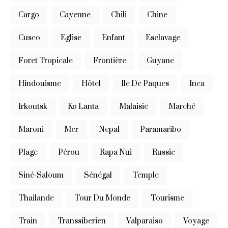
Cargo
Cayenne
Chili
Chine
Cusco
Eglise
Enfant
Esclavage
Foret Tropicale
Frontière
Guyane
Hindouisme
Hôtel
Ile De Paques
Inca
Irkoutsk
Ko Lanta
Malaisie
Marché
Maroni
Mer
Nepal
Paramaribo
Plage
Pérou
Rapa Nui
Russie
Siné-Saloum
Sénégal
Temple
Thailande
Tour Du Monde
Tourisme
Train
Transsiberien
Valparaiso
Voyage