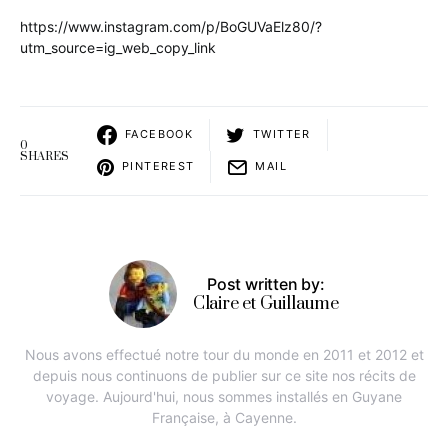
https://www.instagram.com/p/BoGUVaElz80/?
utm_source=ig_web_copy_link
FACEBOOK
TWITTER
0
SHARES
PINTEREST
MAIL
Post written by:
Claire et Guillaume
Nous avons effectué notre tour du monde en 2011 et 2012 et
depuis nous continuons de publier sur ce site nos récits de
voyage. Aujourd'hui, nous sommes installés en Guyane
Française, à Cayenne.