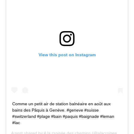
View this post on Instagram
Comme un petit air de station balnéaire en août aux
bains des Pâquis à Genève. #geneve #suisse
#switzerland #plage #bain #paquis #baignade #leman
#lac
A post shared by
A la croisée des chemins
(@alacroiseedes) on