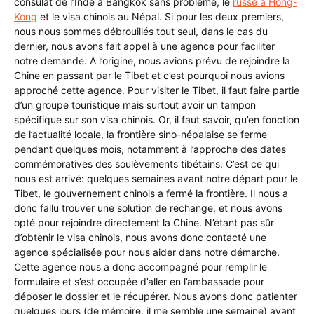
consulat de l’Inde à Bangkok sans problème, le
russe à Hong-
Kong
et le visa chinois au Népal. Si pour les deux premiers,
nous nous sommes débrouillés tout seul, dans le cas du
dernier, nous avons fait appel à une agence pour faciliter
notre demande. A l’origine, nous avions prévu de rejoindre la
Chine en passant par le Tibet et c’est pourquoi nous avions
approché cette agence. Pour visiter le Tibet, il faut faire partie
d’un groupe touristique mais surtout avoir un tampon
spécifique sur son visa chinois. Or, il faut savoir, qu’en fonction
de l’actualité locale, la frontière sino-népalaise se ferme
pendant quelques mois, notamment à l’approche des dates
commémoratives des soulèvements tibétains. C’est ce qui
nous est arrivé: quelques semaines avant notre départ pour le
Tibet, le gouvernement chinois a fermé la frontière. Il nous a
donc fallu trouver une solution de rechange, et nous avons
opté pour rejoindre directement la Chine. N’étant pas sûr
d’obtenir le visa chinois, nous avons donc contacté une
agence spécialisée pour nous aider dans notre démarche.
Cette agence nous a donc accompagné pour remplir le
formulaire et s’est occupée d’aller en l’ambassade pour
déposer le dossier et le récupérer. Nous avons donc patienter
quelques jours (de mémoire, il me semble une semaine) avant