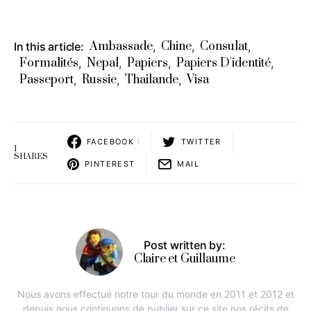
Ambassade
Chine
Consulat
In this article:
,
,
,
Formalités
Nepal
Papiers
Papiers D'identité
,
,
,
,
Passeport
Russie
Thailande
Visa
,
,
,
FACEBOOK
1
TWITTER
1
SHARES
PINTEREST
MAIL
Post written by:
Claire et Guillaume
Nous avons effectué notre tour du monde en 2011 et 2012 et
depuis nous continuons de publier sur ce site nos récits de