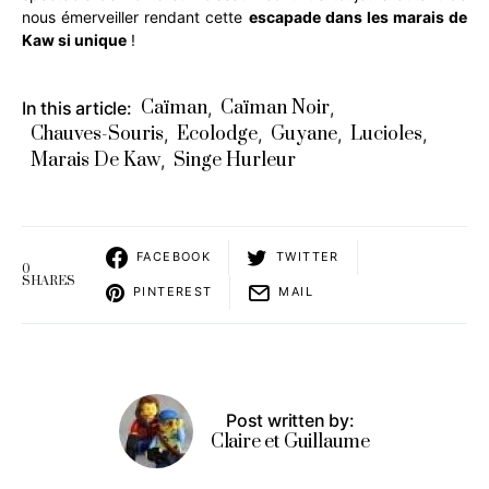
nous émerveiller rendant cette
escapade dans les marais de
Kaw si unique
!
Caïman
Caïman Noir
In this article:
,
,
Chauves-Souris
Ecolodge
Guyane
Lucioles
,
,
,
,
Marais De Kaw
Singe Hurleur
,
FACEBOOK
TWITTER
0
SHARES
PINTEREST
MAIL
Post written by:
Claire et Guillaume