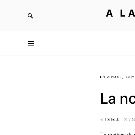
A L
EN VOYAGE
GUY
La n
1 SHARE
3 