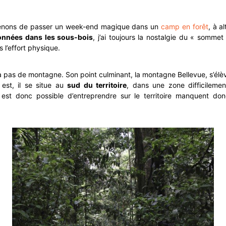
venons de passer un week-end magique dans un
camp en forêt
, à a
onnées dans les sous-bois
, j’ai toujours la nostalgie du « somme
 l’effort physique.
 a pas de montagne. Son point culminant, la montagne Bellevue, s’élèv
est, il se situe au
sud du territoire
, dans une zone difficilemen
 est donc possible d’entreprendre sur le territoire manquent do