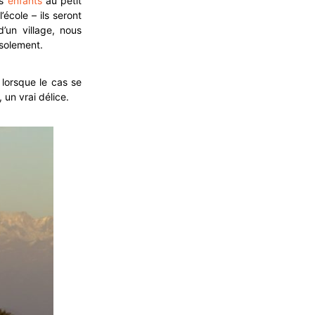
s
enfants
au petit
école – ils seront
’un village, nous
isolement.
 lorsque le cas se
, un vrai délice.