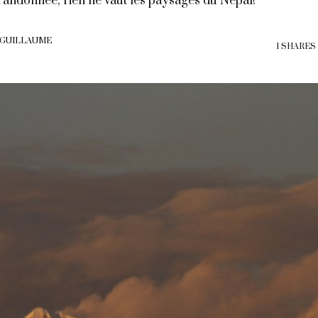
randonnée, rien ne vaut les paysages du Népal!
 GUILLAUME
1 SHARES