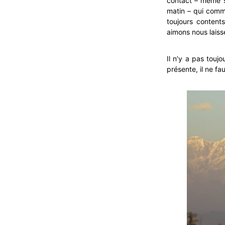
contact – même si
matin – qui comme
toujours content
aimons nous lais
Il n’y a pas touj
présente, il ne fa