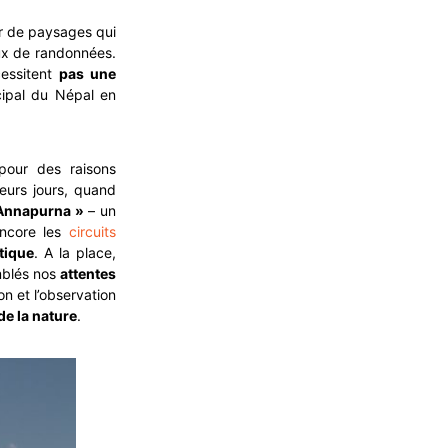
ur de paysages qui
x de randonnées.
cessitent
pas une
ncipal du Népal en
pour des raisons
eurs jours, quand
 Annapurna »
– un
encore les
circuits
tique
. A la place,
mblés nos
attentes
on et l’observation
de la nature
.