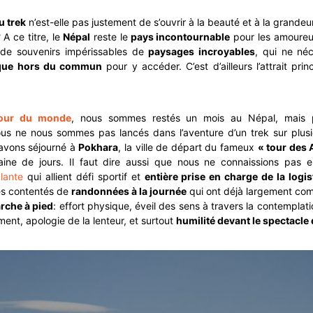
u trek
n’est-elle pas justement de s’ouvrir à la beauté et à la grande
A ce titre, le
Népal
reste le
pays incontournable
pour les amoureu
de souvenirs impérissables de
paysages incroyables
, qui ne né
ique hors du commun
pour y accéder. C’est d’ailleurs l’attrait pri
our du monde
, nous sommes restés un mois au Népal, mais 
nous ne nous sommes pas lancés dans l’aventure d’un trek sur plusi
avons séjourné à
Pokhara
, la ville de départ du fameux
« tour des
aine de jours. Il faut dire aussi que nous ne connaissions pas 
lante
qui allient défi sportif et
entière prise en charge de la logis
s contentés de
randonnées à la journée
qui ont déjà largement co
rche à pied
: effort physique, éveil des sens à travers la contemplati
ent, apologie de la lenteur, et surtout
humilité devant le spectacle 