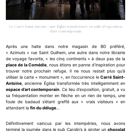
Le Carré Saint-Antoine : une Église transformée en salle d’exposition
d’art contemporain
Après une halte dans notre magasin de BD préféré,
« Azimuts » rue Saint Guilhem, une autre dans notre librairie
de voyage favorite, « les cinq continents » à deux pas de la
place de la Comédie
, nous étions en panne d’inspiration pour
trouver notre prochain refuge. Il ne nous restait plus qu’à
utiliser la carte « monument », en l’occurrence le
Carré Saint-
Antoine
, ancienne Église transformée très intelligemment en
espace d’art contemporain
. Ce lieu d’exposition, gratuit, a vu
sa fréquentation monter en flèche en un rien de temps, une
foule de badaud s’étant greffé aux « vrais visiteurs » en
attendant la
fin du déluge
…
Définitivement vaincus par les intempéries, nous avons
terminé la journée dans le pub Carolin’s à siroter un
chocolat