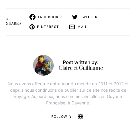
FACEBOOK
2
TWITTER
2
SHARES
PINTEREST
MAIL
Post written by:
Claire et Guillaume
Nous avons effectué notre tour du monde en 2011 et 2012 et
depuis nous continuons de publier sur ce site nos récits de
voyage. Aujourd'hui, nous sommes installés en Guyane
Française, à Cayenne.
FOLLOW