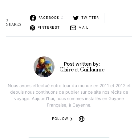
FACEBOOK
2
TWITTER
2
SHARES
PINTEREST
MAIL
Post written by:
Claire et Guillaume
Nous avons effectué notre tour du monde en 2011 et 2012 et
depuis nous continuons de publier sur ce site nos récits de
voyage. Aujourd'hui, nous sommes installés en Guyane
Française, à Cayenne.
FOLLOW