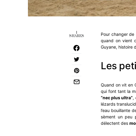
1
Pour changer de
SHARES
quand on vient d
Guyane, histoire d
L
es pet
Quand on vit en 
qui font tant la 
“nec plus ultra”
,
lézards translucid
l’eau bouillante d
sèment un peu pa
délectent des
mo