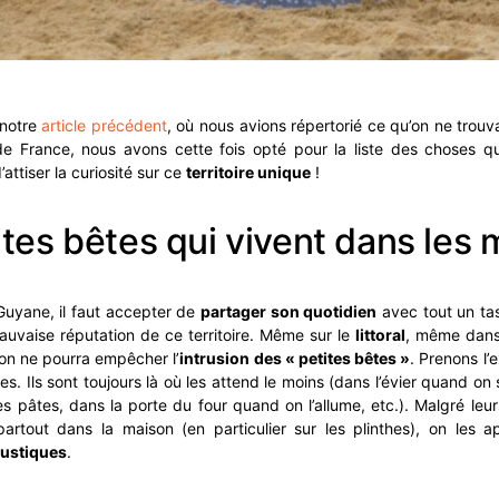
 notre
article précédent
, où nous avions répertorié ce qu’on ne trou
e France, nous avons cette fois opté pour la liste des choses qu
’attiser la curiosité sur ce
territoire unique
!
ites bêtes qui vivent dans les
Guyane, il faut accepter de
partager son quotidien
avec tout un tas
mauvaise réputation de ce territoire. Même sur le
littoral
, même dan
 on ne pourra empêcher l’
intrusion des « petites bêtes »
. Prenons l’
es. Ils sont toujours là où les attend le moins (dans l’évier quand on
es pâtes, dans la porte du four quand on l’allume, etc.). Malgré leur
rtout dans la maison (en particulier sur les plinthes), on les ap
ustiques
.