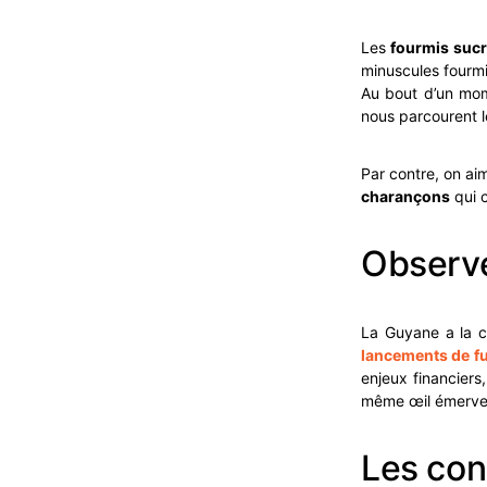
Les
fourmis suc
minuscules fourm
Au bout d’un mom
nous parcourent l
Par contre, on ai
charançons
qui c
Observe
La Guyane a la ch
lancements de f
enjeux financiers
même œil émervei
Les con