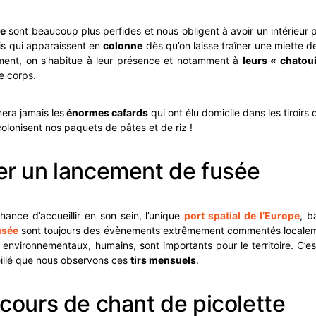
re
sont beaucoup plus perfides et nous obligent à avoir un intérieur par
is qui apparaissent en
colonne
dès qu’on laisse traîner une miette de
ent, on s’habitue à leur présence et notamment à
leurs « chatoui
e corps.
mera jamais les
énormes cafards
qui ont élu domicile dans les tiroirs d
olonisent nos paquets de pâtes et de riz !
r un lancement de fusée
ance d’accueillir en son sein, l’unique
port spatial de l’Europe
, b
usée
sont toujours des évènements extrêmement commentés localeme
, environnementaux, humains, sont importants pour le territoire. C’es
llé que nous observons ces
tirs mensuels
.
cours de chant de picolette