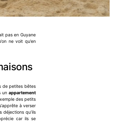
vait pas en Guyane
’on ne voit qu’en
 maisons
 de petites bêtes
s un
appartement
exemple des petits
 s’apprête à verser
s déjections qu’ils
précie car ils se