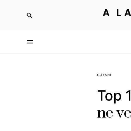
A L
GUYANE
Top 
ne v