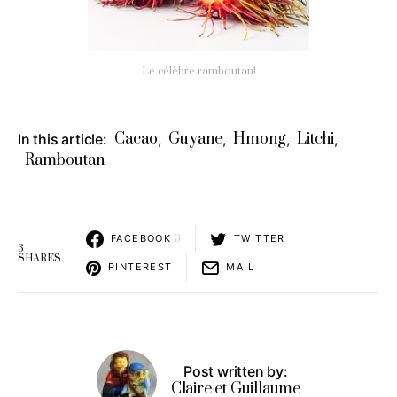
Le célèbre ramboutan!
Cacao
Guyane
Hmong
Litchi
In this article:
,
,
,
,
Ramboutan
FACEBOOK
3
TWITTER
3
SHARES
PINTEREST
MAIL
Post written by:
Claire et Guillaume