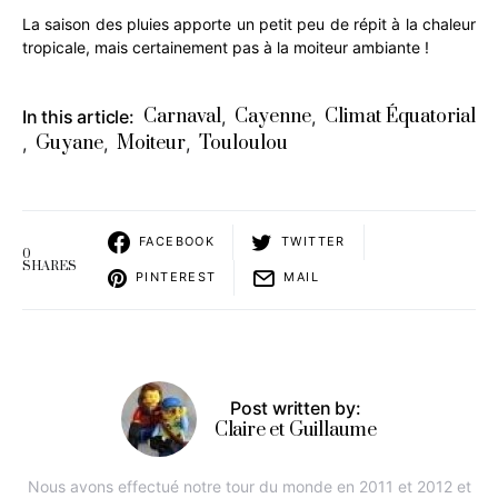
La saison des pluies apporte un petit peu de répit à la chaleur
tropicale, mais certainement pas à la moiteur ambiante !
Carnaval
Cayenne
Climat Équatorial
In this article:
,
,
Guyane
Moiteur
Touloulou
,
,
,
FACEBOOK
TWITTER
0
SHARES
PINTEREST
MAIL
Post written by:
Claire et Guillaume
Nous avons effectué notre tour du monde en 2011 et 2012 et