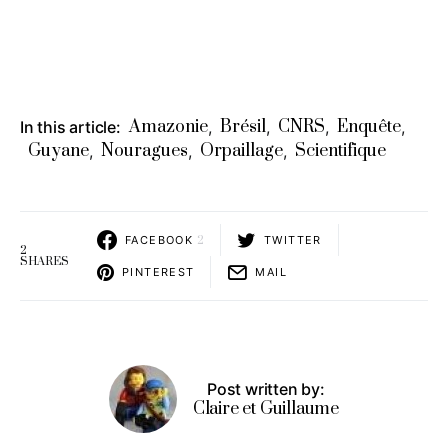
Amazonie
Brésil
CNRS
Enquête
In this article:
,
,
,
,
Guyane
Nouragues
Orpaillage
Scientifique
,
,
,
FACEBOOK
2
TWITTER
2
SHARES
PINTEREST
MAIL
Post written by:
Claire et Guillaume