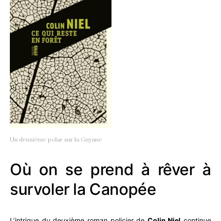
Un deuxième polar sur la Guyane
Où on se prend à rêver à
survoler la Canopée
L’intrigue du deuxième roman policier de
Colin Niel
continue