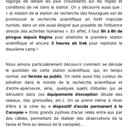
regorge de détails les plus croustillants sur les règles et
conditions de vie dans la station. On y découvre aussi que :
« la mission de la station de recherche des Nouragues est de
promouvoir la recherche scientifique en forêt tropicale
humide, dans un site aussi éloigné que possible de l’influence
directe des activités humaines
». En effet, il faut
6h à 8h de
pirogue depuis Régina
pour atteindre la première station
scientifique et encore
3 heures de trek
pour rejoindre le
deuxième camp !
Nous aimons particulièrement découvrir comment se déroule
le quotidien de cette station scientifique, qui, en temps
normal, est
fermée au public
. On reste aussi très curieux de
pénétrer dans le monde de la recherche scientifique et
d’entre-apercevoir, ainsi, quelques sujets d’études qui se
déroulent dans ces
équipements d’exception
(étude des
oiseaux, des grenouilles, etc.). On se prend même à rêver
d’être à la cime du
« dispositif d’accès permanent à la
Canopée »
(trois grands pylônes d’acier reliés entre eux par
des câbles, permettant de réaliser des observations de la
faune et flore au-dessus de la canopée)…