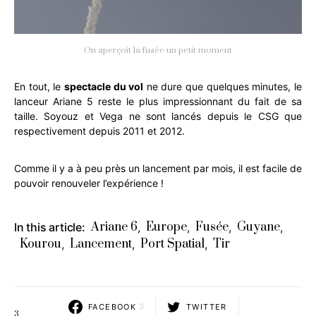
On aperçoit la fusée un petit moment
En tout, le
spectacle du vol
ne dure que quelques minutes, le
lanceur Ariane 5 reste le plus impressionnant du fait de sa
taille. Soyouz et Vega ne sont lancés depuis le CSG que
respectivement depuis 2011 et 2012.
Comme il y a à peu près un lancement par mois, il est facile de
pouvoir renouveler l’expérience !
Ariane 6
Europe
Fusée
Guyane
In this article:
,
,
,
,
Kourou
Lancement
Port Spatial
Tir
,
,
,
FACEBOOK
3
TWITTER
3