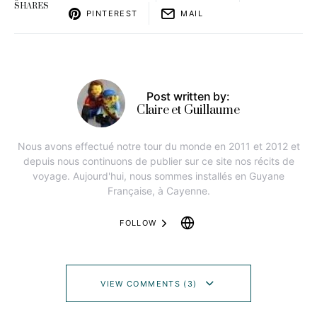
SHARES
PINTEREST
MAIL
Post written by:
Claire et Guillaume
Nous avons effectué notre tour du monde en 2011 et 2012 et
depuis nous continuons de publier sur ce site nos récits de
voyage. Aujourd'hui, nous sommes installés en Guyane
Française, à Cayenne.
FOLLOW
VIEW COMMENTS (3)