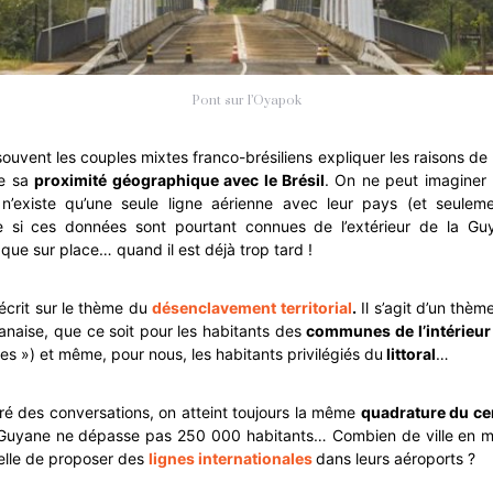
Pont sur l’Oyapok
uvent les couples mixtes franco-brésiliens expliquer les raisons de le
de sa
proximité géographique avec le Brésil
. On ne peut imaginer 
 n’existe qu’une seule ligne aérienne avec leur pays (et seuleme
si ces données sont pourtant connues de l’extérieur de la Gu
 que sur place… quand il est déjà trop tard !
écrit sur le thème du
désenclavement territorial
.
Il s’agit d’un thèm
anaise, que ce soit pour les habitants des
communes de l’intérieur
s ») et même, pour nous, les habitants privilégiés du
littoral
…
ré des conversations, on atteint toujours la même
quadrature du ce
 Guyane ne dépasse pas 250 000 habitants… Combien de ville en m
-elle de proposer des
lignes internationales
dans leurs aéroports ?