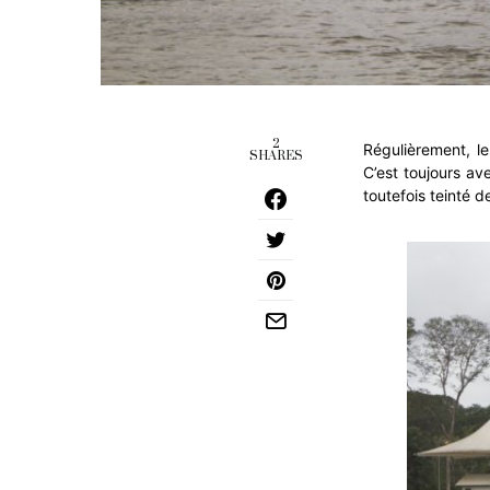
2
Régulièrement, l
SHARES
C’est toujours av
toutefois teinté 