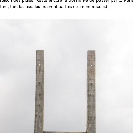
saison des pluies. Reste encore la possibilité de passer par … Pari
 font, tant les escales peuvent parfois être nombreuses) !