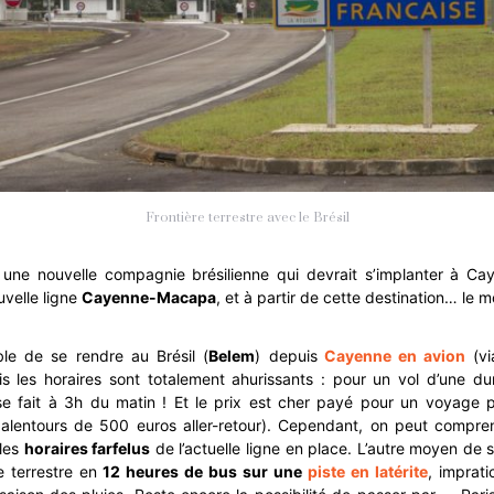
Frontière terrestre avec le Brésil
t une nouvelle compagnie brésilienne qui devrait s’implanter à Ca
velle ligne
Cayenne-Macapa
, et à partir de cette destination… le 
ble de se rendre au Brésil (
Belem
) depuis
Cayenne en avion
(v
is les horaires sont totalement ahurissants : pour un vol d’une d
se fait à 3h du matin ! Et le prix est cher payé pour un voyage 
 alentours de 500 euros aller-retour). Cependant, on peut compre
 les
horaires farfelus
de l’actuelle ligne en place. L’autre moyen de
e terrestre en
12 heures de bus sur une
piste en latérite
, imprat