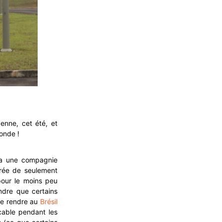
yenne, cet été, et
monde !
ia une compagnie
urée de seulement
pour le moins peu
ndre que certains
 se rendre au
Brésil
icable pendant les