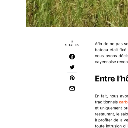
2
Afin de ne pas se
SHARES
bateau était fixé
nous avons décidé
cayennaise rencon
Entre l’h
En fait, nous av
traditionnels
carb
et uniquement pro
restaurant, le sa
à profiter de la v
toute intrusion d