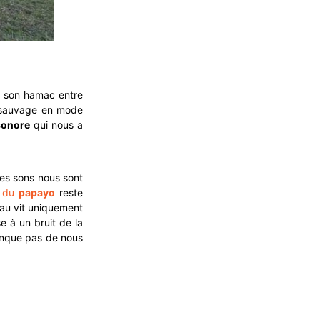
r son hamac entre
 sauvage en mode
sonore
qui nous a
des sons nous sont
t du
papayo
reste
eau vit uniquement
 à un bruit de la
manque pas de nous