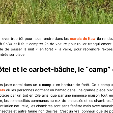
 lever trop tôt pour nous rendre dans les
marais de Kaw
(le rende
 à 9h30 et il faut compter 2h de voiture pour rouler tranquillemen
 de passer la nuit « en forêt » la veille, pour reprendre l’expre
trée sur place.
ôtel et le carbet-bâche, le “camp” 
ons juste dormi dans un
« camp »
en bordure de forêt. Ce « camp 
ets
où les personnes dorment en hamac dans une grande pièce ouvert
tégé par un toit en tôle ainsi que par une immense maison tout en 
lon, les commodités communes au rez-de-chaussée et les chambres à
entilation naturelle, les chambres sont sans fenêtre mais avec mousti
’insectes et autre faune non désirés. C’est un vrai bonheur que de p