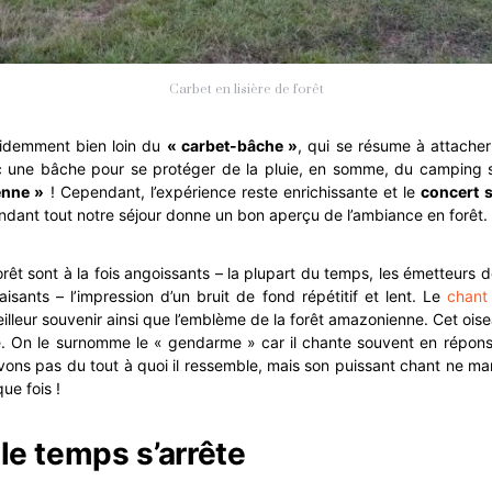
Carbet en lisière de forêt
demment bien loin du
« carbet-bâche »
, qui se résume à attache
c une bâche pour se protéger de la pluie, en somme, du camping
enne »
! Cependant, l’expérience reste enrichissante et le
concert 
ant tout notre séjour donne un bon aperçu de l’ambiance en forêt.
forêt sont à la fois angoissants – la plupart du temps, les émetteurs 
paisants – l’impression d’un bruit de fond répétitif et lent. Le
chan
lleur souvenir ainsi que l’emblème de la forêt amazonienne. Cet ois
e. On le surnomme le « gendarme » car il chante souvent en réponse
vons pas du tout à quoi il ressemble, mais son puissant chant ne 
ue fois !
 le temps s’arrête