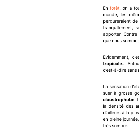
En
forêt
, on a to
monde, les mêm
perdureraient de
tranquillement, 
apporter. Contre 
que nous sommes
Evidemment, c’es
tropicale
… Autou
c’est-à-dire sans
La sensation d’ét
suer à grosse go
claustrophobe
. 
la densité des a
d’ailleurs à la pl
en pleine journée,
très sombre.