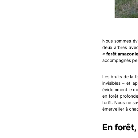
Nous sommes évi
deux arbres ave
« forêt amazoni
accompagnés pend
Les bruits de la 
invisibles – et a
évidemment le mei
en forêt profond
forêt. Nous ne sa
émerveiller à chaq
En forêt,