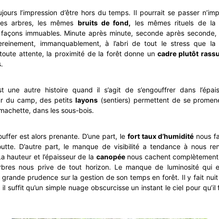
ujours l’impression d’être hors du temps. Il pourrait se passer n’im
es arbres, les mêmes
bruits de fond,
les mêmes rituels de la 
 façons immuables. Minute après minute, seconde après seconde, 
sereinement, immanquablement, à l’abri de tout le stress que la
toute attente, la proximité de la forêt donne un
cadre plutôt rass
.
t une autre histoire quand il s’agit de s’engouffrer dans l’épa
r du camp, des petits
layons
(sentiers) permettent de se promene
 machette, dans les sous-bois.
ouffer est alors prenante. D’une part, le
fort taux d’humidité
nous fa
utte. D’autre part, le manque de visibilité a tendance à nous r
La hauteur et l’épaisseur de la
canopée
nous cachent complètement l
rbres nous prive de tout horizon. Le manque de luminosité qui e
us grande prudence sur la gestion de son temps en forêt. Il y fait nui
 il suffit qu’un simple nuage obscurcisse un instant le ciel pour qu’i