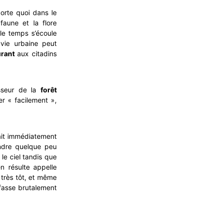
porte quoi dans le
faune et la flore
le temps s’écoule
 vie urbaine peut
urant
aux citadins
isseur de la
forêt
r « facilement »,
it immédiatement
endre quelque peu
e ciel tandis que
n résulte appelle
t très tôt, et même
l fasse brutalement