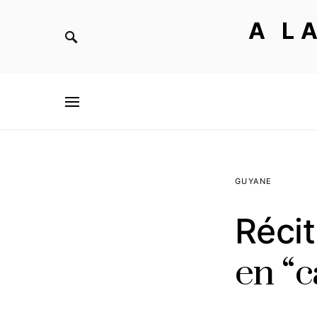
A L
GUYANE
Récit
en “c