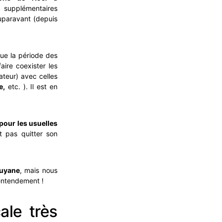
 supplémentaires
uparavant (depuis
ue la période des
faire coexister les
rateur) avec celles
e,
etc. ). Il est en
pour les usuelles
t pas quitter son
Guyane
, mais nous
 entendement !
ale très