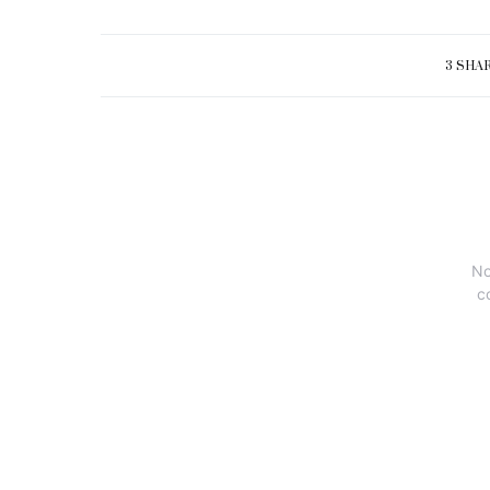
3 SHA
No
c