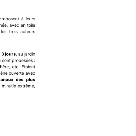
 proposent à leurs
née, avec en toile
 les trois acteurs
 3 jours
, au jardin
i sont proposées :
ère, etc. Etaient
scène ouverte avec
sanaux des plus
e minutie extrême,