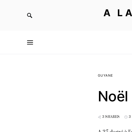
A L
GUYANE
Noël 
3 SHARES
3