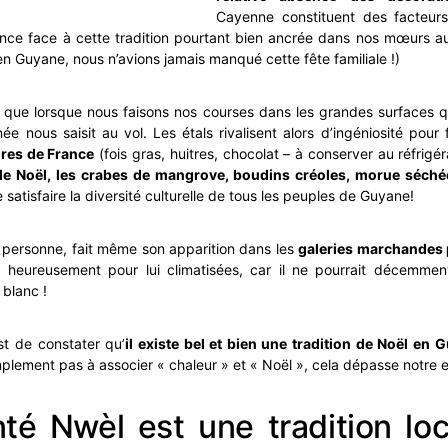
Cayenne constituent des facteurs
rence face à cette tradition pourtant bien ancrée dans nos mœurs a
 en Guyane, nous n’avions jamais manqué cette fête familiale !)
t que lorsque nous faisons nos courses dans les grandes surfaces q
ée nous saisit au vol. Les étals rivalisent alors d’ingéniosité pour 
ires de France
(fois gras, huitres, chocolat – à conserver au réfrigé
e Noël, les crabes de mangrove, boudins créoles, morue séché
 satisfaire la diversité culturelle de tous les peuples de Guyane!
n personne, fait même son apparition dans les
galeries marchandes 
, heureusement pour lui climatisées, car il ne pourrait décemmen
blanc !
st de constater qu’
il existe bel et bien une tradition de Noël en 
implement pas à associer « chaleur » et « Noël », cela dépasse notre
té Nwèl est une tradition loc