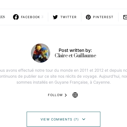
RES
FACEBOOK
3
TWITTER
PINTEREST
Post written by:
Claire et Guillaume
us avons effectué notre tour du monde en 2011 et 2012 et depuis n
ontinuons de publier sur ce site nos récits de voyage. Aujourd'hui, no
sommes installés en Guyane Française, à Cayenne.
FOLLOW
VIEW COMMENTS (7)