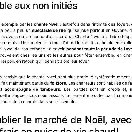
ble aux non initiés
 exemple par les
chanté Nwèl
: autrefois dans l’intimité des foyers,
ue peu à peu un
spectacle de rue
qui se joue partout en Guyane, d
s avons eu la chance d’assister à un Chanté Nwèl à la bibliothèq
 conquis ! Une ancienne a tout d’abord introduit la chorale en exp
té Nwèl de son enfance : à savoir
pendant toute la période de l’av
etrouvaient chez les uns et les autres pour fêter ensemble, en chant
l’espoir, en retour, qu’il bénirait alors leur foyer.
ous semble que le chanté Nwèl n’est plus pratiqué systématiquement d
il fait maintenant partie du
folklore
. Les chanteurs sont habillés de fa
est accompagné de tambours
. Les paroles sont en créole et,
ette langue, nous nous laissons facilement envouter par l’harmonie
beauté de la chorale dans son ensemble.
blier le marché de Noël, avec
 frais en guise de vin chaud!