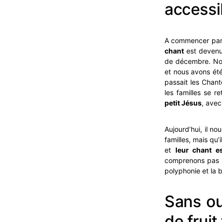
accessi
A commencer par
chant
est deven
de décembre. Nou
et nous avons été
passait les Chan
les familles se r
petit Jésus
, avec 
Aujourd’hui, il n
familles, mais qu’
et
leur chant 
comprenons pas c
polyphonie et la 
Sans ou
de fruit