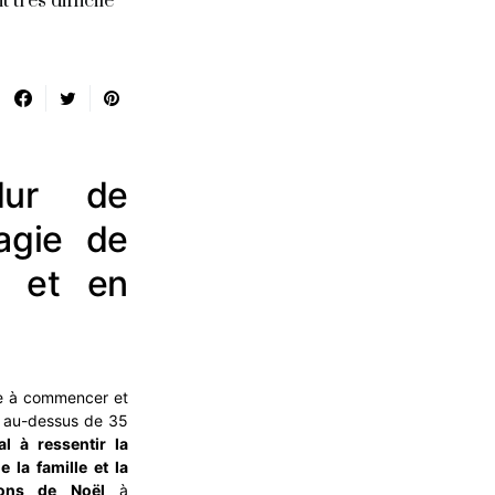
très difficile
dur de
agie de
t et en
de à commencer et
s au-dessus de 35
 à ressentir la
 la famille et la
ions de Noël
à