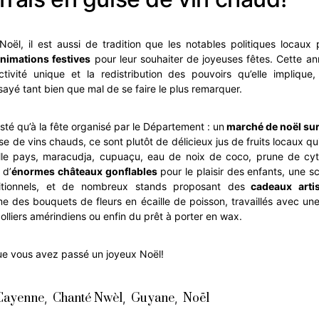
oël, il est aussi de tradition que les notables politiques locaux
nimations festives
pour leur souhaiter de joyeuses fêtes. Cette an
tivité unique et la redistribution des pouvoirs qu’elle implique,
sayé tant bien que mal de se faire le plus remarquer.
sté qu’à la fête organisé par le Département : un
marché de noël sur
se de vins chauds, ce sont plutôt de délicieux jus de fruits locaux qu
ille pays, maracudja, cupuaçu, eau de noix de coco, prune de cyth
 d’
énormes châteaux gonflables
pour le plaisir des enfants, une 
itionnels, et de nombreux stands proposant des
cadeaux arti
 des bouquets de fleurs en écaille de poisson, travaillés avec un
olliers amérindiens ou enfin du prêt à porter en wax.
e vous avez passé un joyeux Noël!
Cayenne
Chanté Nwèl
Guyane
Noël
,
,
,