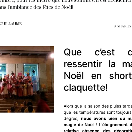
’ombre, pour les métro que nous sommes, il est décidément 
ans l’ambiance des fêtes de Noël!
 GUILLAUME
3 SHARES
Que c’est 
ressentir la m
Noël en shor
claquette!
Alors que la saison des pluies tar
que les températures sont toujour
degrés,
nous avons bien du mal
magie de Noël
! L
‘éloignement de
relative absence des décorat