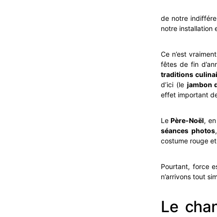
de notre indiffé
notre installation
Ce n’est vraimen
fêtes de fin d’ann
traditions culina
d’ici (le
jambon d
effet important de
Le
Père-Noël
, e
séances photos
costume rouge et 
Pourtant, force e
n’arrivons tout s
Le chan