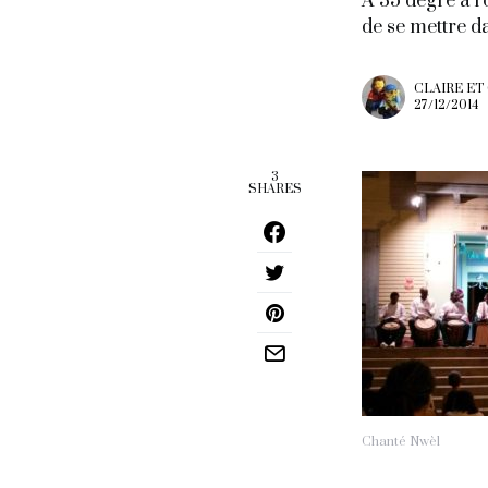
A 35 degré à l
de se mettre d
CLAIRE ET
27/12/2014
3
SHARES
Chanté Nwèl