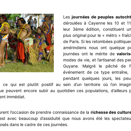
Les
journées de peuples autoch
déroulées à Cayenne les 10 et 11
leur 3ème édition, constituent 
plus original pour le « métro » fr
de Paris. Si les retombées politique
amérindiens nous ont quelque p
journées ont le mérite de
valoris
modes de vie, et l’artisanat des p
Guyane. Malgré le pêché de fo
événement de ce type entraîne, 
pendant quelques jours, les peu
, ce qui est plutôt positif au sein d’un territoire où l’on imagi
que peuvent encore subir au quotidien ces populations, d’ailleurs 
ent immédiat.
furent l’occasion de prendre connaissance de la
richesse des cultur
’est avec beaucoup d’assiduité que nous avons été les spectate
sés dans le cadre de ces journées.