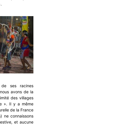
.
 de ses racines
 nous avons de la
imité des villages
te ». Il y a même
relle de la France
s) ne connaissons
festive, et aucune