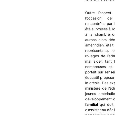
Outre l’aspect 
l’occasion de
rencontrées par 
été survolées à l
à la chambre de
aurons alors déc
amérindien était
représentants 
rouages de l’admi
mal aider, tant l
nombreuses et v
portait sur l’ens
éducatif propose
le créole. Des ex
ministère de l’é
jeunes amérind
développement de
familial
qui doit,
d’assister au déc