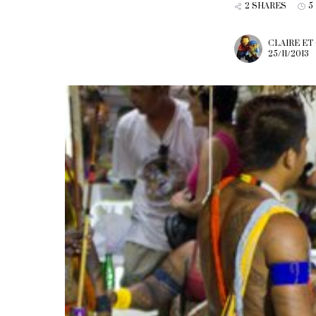
2 SHARES
5
CLAIRE ET
25/11/2013