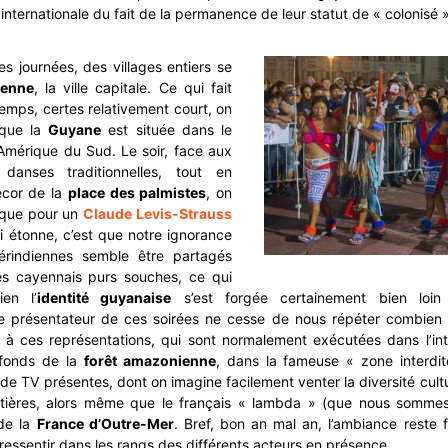
nternationale du fait de la permanence de leur statut de « colonisé »
es journées, des villages entiers se
enne
, la ville capitale. Ce qui fait
mps, certes relativement court, on
 que la
Guyane
est située dans le
Amérique du Sud. Le soir, face aux
danses traditionnelles, tout en
écor de la
place des palmistes
, on
sque pour un
Claude Levis-Strauss
 étonne, c’est que notre ignorance
érindiennes semble être partagés
es cayennais purs souches, ce qui
en l’
identité guyanaise
s’est forgée certainement bien loin
e présentateur de ces soirées ne cesse de nous répéter combien
 à ces représentations, qui sont normalement exécutées dans l’int
 fonds de la
forêt amazonienne
, dans la fameuse « zone interdi
 de TV présentes, dont on imagine facilement venter la diversité cultu
ntières, alors même que le français « lambda » (que nous somme
 de la
France d’Outre-Mer
. Bref, bon an mal an, l’ambiance reste 
 ressentir dans les rangs des différents acteurs en présence.