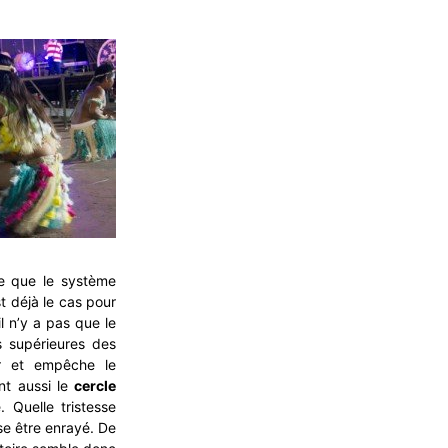
nne que le système
 déjà le cas pour
l n’y a pas que le
s supérieures des
r et empêche le
nt aussi le
cercle
. Quelle tristesse
se être enrayé. De