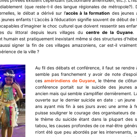
tives privées existent cependant (dictionnaire amérindien, etc.). L’hi
édiablement (que reste-t-il des langue régionales de métropole?). 
rnelles, le débat a dérivé sur l
‘accès à la formation
des jeunes a
jeunes enfants ! L’accès à l’éducation signifie souvent de début de l
 incapables d’imaginer le choc culturel que doivent ressentir ses enf
s du littoral depuis leurs villages du
centre de la Guyane
.
 humain est pratiquement inexistant même si des structures d’hébe
 aussi signer la fin de ces villages amazoniens, car est-il vraime
érience de la ville ?
Au fil des débats et conférence, il faut se rendre à
semble pas franchement y avoir de note d’espoir
ces
amérindiens de Guyane
, le thème de clôtu
conférence portait sur le suicide des jeunes a
ancien mais qui semble s’amplifier dernièrement. L
ouverte sur le dernier suicide en date : un jeun
ans ayant mis fin à ses jours avec une arme à f
puisse souligner le courage des organisateurs de
le thème du suicide étant dans la plupart des 
tabou, les causes profondes de ce mal-être générat
n’ont été que peu abordés par les intervenants, 