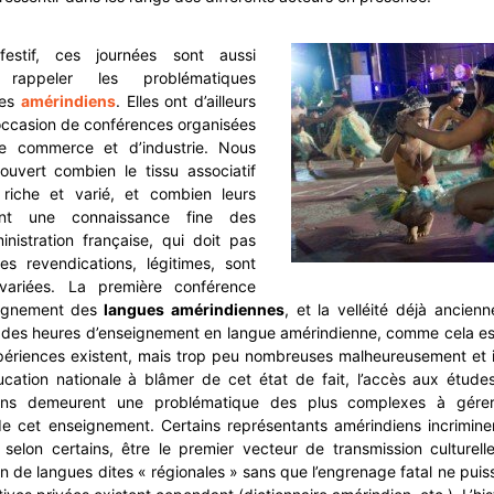
festif, ces journées sont aussi
 rappeler les problématiques
les
amérindiens
. Elles ont d’ailleurs
’occasion de conférences organisées
 commerce et d’industrie. Nous
ouvert combien le tissu associatif
 riche et varié, et combien leurs
ont une connaissance fine des
nistration française, qui doit pas
es revendications, légitimes, sont
ariées. La première conférence
eignement des
langues amérindiennes
, et la velléité déjà ancie
 des heures d’enseignement en langue amérindienne, comme cela est
périences existent, mais trop peu nombreuses malheureusement et i
ducation nationale à blâmer de cet état de fait, l’accès aux étude
iens demeurent une problématique des plus complexes à gére
 cet enseignement. Certains représentants amérindiens incrimine
 selon certains, être le premier vecteur de transmission culturelle
lin de langues dites « régionales » sans que l’engrenage fatal ne puis