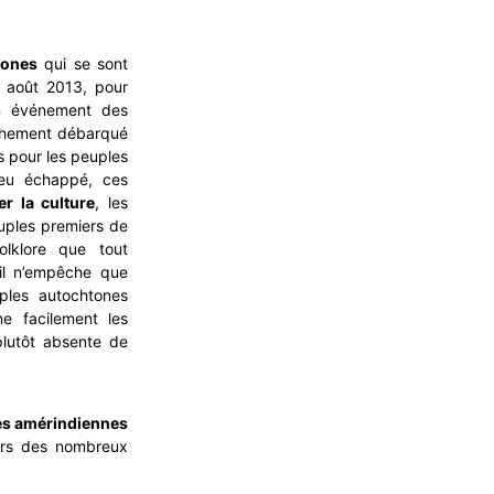
tones
qui se sont
 août 2013, pour
un événement des
aîchement débarqué
s pour les peuples
eu échappé, ces
er la culture
, les
euples premiers de
lklore que tout
il n’empêche que
ples autochtones
ne facilement les
plutôt absente de
es amérindiennes
urs des nombreux