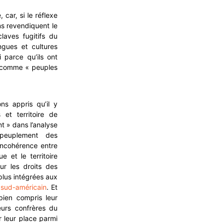
car, si le réflexe
ns revendiquent le
claves fugitifs du
gues et cultures
 parce qu’ils ont
éré comme « peuples
s appris qu’il y
 et territoire de
t » dans l’analyse
peuplement des
incohérence entre
ue et le territoire
ur les droits des
plus intégrées aux
 sud-américain
. Et
ien compris leur
eurs confrères du
r leur place parmi