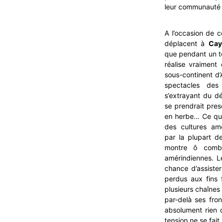
leur communauté i
A l’occasion de c
déplacent à
Cay
que pendant un te
réalise vraiment
sous-continent d’
spectacles des 
s’extrayant du d
se prendrait pre
en herbe… Ce qui
des cultures am
par la plupart d
montre ô combi
amérindiennes. L
chance d’assister
perdus aux fins
plusieurs chaînes
par-delà ses fro
absolument rien
tension ne se fait