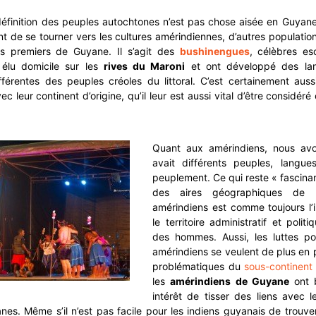
définition des peuples autochtones n’est pas chose aisée en Guyane, 
 de se tourner vers les cultures amérindiennes, d’autres populatio
es premiers de Guyane. Il s’agit des
bushinengues
, célèbres es
 élu domicile sur les
rives du Maroni
et ont développé des lan
férentes des peuples créoles du littoral. C’est certainement aussi
ec leur continent d’origine, qu’il leur est aussi vital d’être consid
Quant aux amérindiens, nous avon
avait différents peuples, langues
peuplement. Ce qui reste « fascinan
des aires géographiques de 
amérindiens est comme toujours l’
le territoire administratif et politiq
des hommes. Aussi, les luttes po
amérindiens se veulent de plus en 
problématiques du
sous-continent
les
amérindiens de Guyane
ont b
intérêt de tisser des liens avec l
es. Même s’il n’est pas facile pour les indiens guyanais de trouve