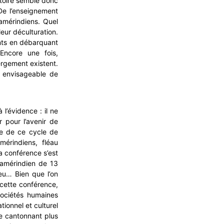
stoire semble donc
De l’enseignement
mérindiens. Quel
eur déculturation.
ants en débarquant
 Encore une fois,
rgement existent.
nt envisageable de
 l’évidence : il ne
 pour l’avenir de
re de ce cycle de
mérindiens, fléau
a conférence s’est
e amérindien de 13
eu… Bien que l’on
 cette conférence,
sociétés humaines
ionnel et culturel
se cantonnant plus