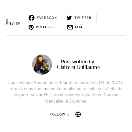
FACEBOOK
TWITTER
0
SHARES
PINTEREST
MAIL
Post written by:
Claire et Guillaume
Nous avons effectué notre tour du monde en 2011 et 2012 et
depuis nous continuons de publier sur ce site nos récits de
voyage. Aujourd'hui, nous sommes installés en Guyane
Française, à Cayenne.
FOLLOW