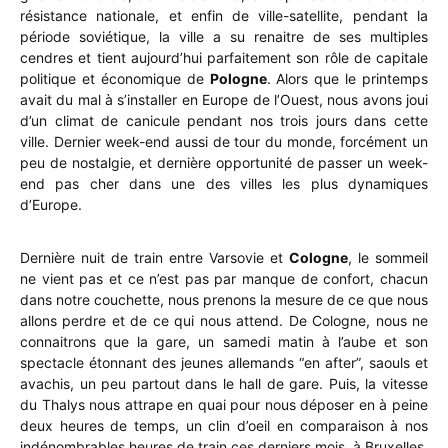
résistance nationale, et enfin de ville-satellite, pendant la
période soviétique, la ville a su renaitre de ses multiples
cendres et tient aujourd’hui parfaitement son rôle de capitale
politique et économique de
Pologne
. Alors que le printemps
avait du mal à s’installer en Europe de l’Ouest, nous avons joui
d’un climat de canicule pendant nos trois jours dans cette
ville. Dernier week-end aussi de tour du monde, forcément un
peu de nostalgie, et dernière opportunité de passer un week-
end pas cher dans une des villes les plus dynamiques
d’Europe.
Dernière nuit de train entre Varsovie et
Cologne
, le sommeil
ne vient pas et ce n’est pas par manque de confort, chacun
dans notre couchette, nous prenons la mesure de ce que nous
allons perdre et de ce qui nous attend. De Cologne, nous ne
connaitrons que la gare, un samedi matin à l’aube et son
spectacle étonnant des jeunes allemands “en after”, saouls et
avachis, un peu partout dans le hall de gare. Puis, la vitesse
du Thalys nous attrape en quai pour nous déposer en à peine
deux heures de temps, un clin d’oeil en comparaison à nos
indénombrables heures de train ces derniers mois, à Bruxelles,