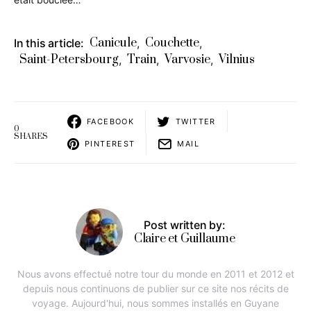
Canicule
Couchette
In this article:
,
,
Saint-Petersbourg
Train
Varvosie
Vilnius
,
,
,
FACEBOOK
TWITTER
0
SHARES
PINTEREST
MAIL
Post written by:
Claire et Guillaume
Nous avons effectué notre tour du monde en 2011 et 2012 et
depuis nous continuons de publier sur ce site nos récits de
voyage. Aujourd'hui, nous sommes installés en Guyane