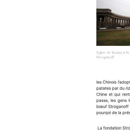
Eglise de Kazan à St
Stroganoff
les Chinois l’ado
patates par du ri
Chine et qui rent
passe, les gens l
bœuf Stroganoff 
pourqoi de la pré
La fondation Str