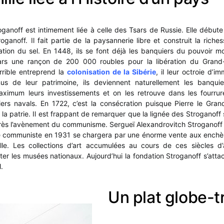
roganoff est intimement liée à celle des Tsars de Russie. Elle début
oganoff. Il fait partie de la paysannerie libre et construit la riches
itation du sel. En 1448, ils se font déjà les banquiers du pouvoir mo
ars une rançon de 200 000 roubles pour la libération du Gran
rrible entreprend la
colonisation de la Sibérie
, il leur octroie d’im
us de leur patrimoine, ils deviennent naturellement les banquie
maximum leurs investissements et on les retrouve dans les fourrure
iers navals. En 1722, c’est la consécration puisque Pierre le Gran
la patrie. Il est frappant de remarquer que la lignée des Stroganoff 
ès l’avènement du communisme. Sergueï Alexandrovitch Stroganoff 
e communiste en 1931 se chargera par une énorme vente aux enchère
lle. Les collections d’art accumulées au cours de ces siècles d’
ter les musées nationaux. Aujourd’hui la fondation Stroganoff s’attac
.
Un plat globe-t