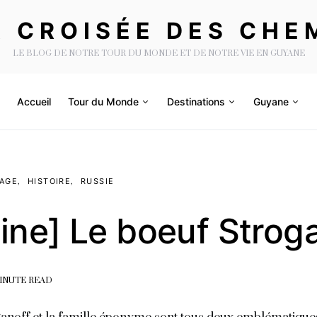
A CROISÉE DES CHE
LE BLOG DE NOTRE TOUR DU MONDE ET DE NOTRE VIE EN GUYANE
Accueil
Tour du Monde
Destinations
Guyane
YAGE
HISTOIRE
RUSSIE
ine] Le boeuf Strog
MINUTE READ