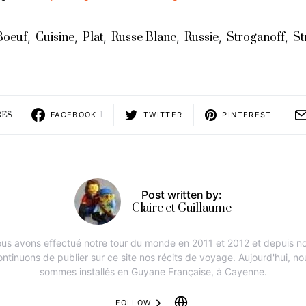
Boeuf
Cuisine
Plat
Russe Blanc
Russie
Stroganoff
St
,
,
,
,
,
,
RES
FACEBOOK
1
TWITTER
PINTEREST
Post written by:
Claire et Guillaume
us avons effectué notre tour du monde en 2011 et 2012 et depuis n
ontinuons de publier sur ce site nos récits de voyage. Aujourd'hui, no
sommes installés en Guyane Française, à Cayenne.
FOLLOW