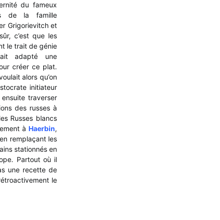
aternité du fameux
 de la famille
r Grigorievitch et
ûr, c’est que les
t le trait de génie
rait adapté une
our créer ce plat.
oulait alors qu’on
stocrate initiateur
 ensuite traverser
tions des russes à
les Russes blancs
èrement à
Haerbin
,
 en remplaçant les
ains stationnés en
ope. Partout où il
pas une recette de
étroactivement le