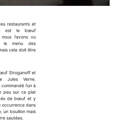
s restaurants et
ses est le bœuf
, nous l’avons vu
s le menu des
ais cela doit être
œuf Stroganoff et
e Jules Verne.
s commandé l’un à
n peu sur ce plat
incés de bœuf et y
re occurrence dans
, un bouillon mais
re sautées.