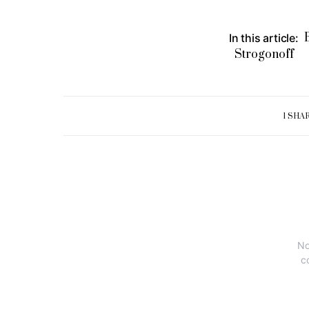
In this article:
Strogonoff
1 SHA
No
c