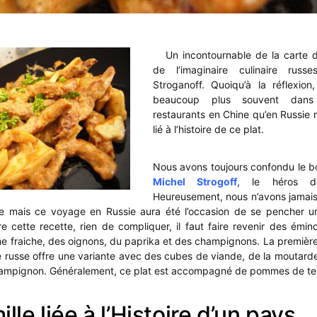
Un incontournable de la carte de
de l’imaginaire culinaire rus
Stroganoff. Quoiqu’à la réflexion
beaucoup plus souvent dan
restaurants en Chine qu’en Russie m
lié à l’histoire de ce plat.
Nous avons toujours confondu le b
Michel Strogoff
, le héros d
Heureusement, nous n’avons jamai
tre mais ce voyage en Russie aura été l’occasion de se pencher u
re cette recette, rien de compliquer, il faut faire revenir des ém
me fraiche, des oignons, du paprika et des champignons. La premiè
ne russe offre une variante avec des cubes de viande, de la moutarde
hampignon. Généralement, ce plat est accompagné de pommes de ter
lle liée à l’Histoire d’un pays