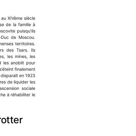
e au XIVème siècle
se de la famille à
scovite puisqu’ils
d-Duc de Moscou.
menses territoires.
rs des Tsars. Ils
s, les mines, les
d les anoblit pour
s’éteint finalement
disparaît en 1923
s de liquider les
ascension sociale
he à réhabiliter le
rotter