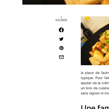
1
SHARES
la place de l’au
typique. Pour fai
ajouter de la crè
un livre de cuisi
sans oignon ni c
Une fami