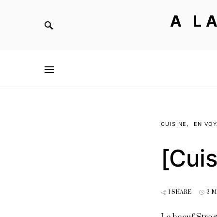
A L
CUISINE
EN VO
[Cuis
1 SHARE
3 