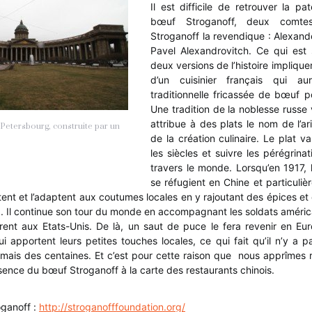
Il est difficile de retrouver la p
bœuf Stroganoff, deux comtes
Stroganoff la revendique : Alexande
Pavel Alexandrovitch. Ce qui est s
deux versions de l’histoire impliquen
d’un cuisinier français qui au
traditionnelle fricassée de bœuf p
Une tradition de la noblesse russe v
attribue à des plats le nom de l’ari
 Petersbourg, construite par un
de la création culinaire. Le plat va
les siècles et suivre les pérégrina
travers le monde. Lorsqu’en 1917, 
se réfugient en Chine et particuli
ptent et l’adaptent aux coutumes locales en y rajoutant des épices et
z. Il continue son tour du monde en accompagnant les soldats améric
rent aux Etats-Unis. De là, un saut de puce le fera revenir en Eur
ui apportent leurs petites touches locales, ce qui fait qu’il n’y a 
mais des centaines. Et c’est pour cette raison que nous apprîmes r
sence du bœuf Stroganoff à la carte des restaurants chinois.
oganoff :
http://stroganofffoundation.org/