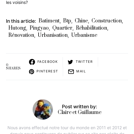
les voisins?
Batiment
Btp
Chine
Construction
In this article:
,
,
,
,
Hutong
Pingyao
Quartier
Réhabilitation
,
,
,
,
Rénovation
Urbanisation
Urbanisme
,
,
FACEBOOK
TWITTER
0
SHARES
PINTEREST
MAIL
Post written by:
Claire et Guillaume
Nous avons effectué notre tour du monde en 2011 et 2012 et
depuis nous continuons de publier sur ce site nos récits de