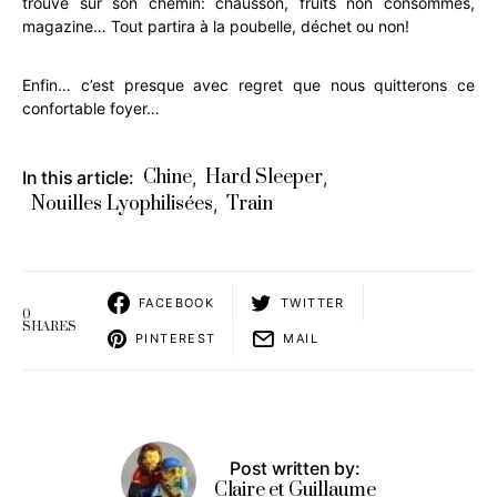
trouve sur son chemin: chausson, fruits non consommés,
magazine… Tout partira à la poubelle, déchet ou non!
Enfin… c’est presque avec regret que nous quitterons ce
confortable foyer…
Chine
Hard Sleeper
In this article:
,
,
Nouilles Lyophilisées
Train
,
FACEBOOK
TWITTER
0
SHARES
PINTEREST
MAIL
Post written by:
Claire et Guillaume