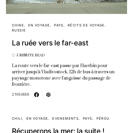
CHINE
EN VOYAGE
PAYS
RÉCITS DE VOYAGE
RUSSIE
La ruée vers le far-east
5 MINUTE READ
La route vers le far-east passe par Haerbin pour
arriver jusqu'à Vladivostock, 12h de bus à travers un
paysage monotone avec l'angoisse du passage de
frontière.
2 SHARES
CHILI
EN VOYAGE
EVENEMENTS
PAYS
PÉROU
Récuperons la mer: la suite !