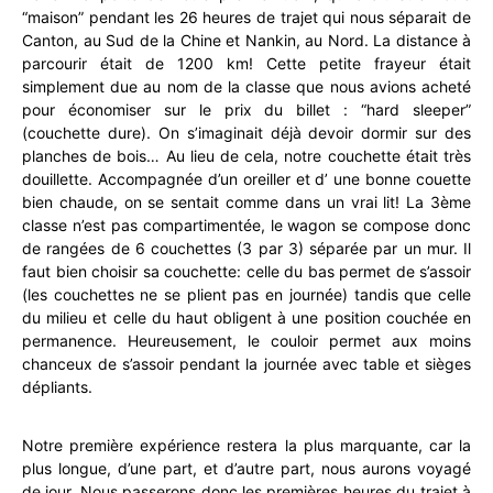
“maison” pendant les 26 heures de trajet qui nous séparait de
Canton, au Sud de la Chine et Nankin, au Nord. La distance à
parcourir était de 1200 km! Cette petite frayeur était
simplement due au nom de la classe que nous avions acheté
pour économiser sur le prix du billet : “hard sleeper”
(couchette dure). On s’imaginait déjà devoir dormir sur des
planches de bois… Au lieu de cela, notre couchette était très
douillette. Accompagnée d’un oreiller et d’ une bonne couette
bien chaude, on se sentait comme dans un vrai lit! La 3ème
classe n’est pas compartimentée, le wagon se compose donc
de rangées de 6 couchettes (3 par 3) séparée par un mur. Il
faut bien choisir sa couchette: celle du bas permet de s’assoir
(les couchettes ne se plient pas en journée) tandis que celle
du milieu et celle du haut obligent à une position couchée en
permanence. Heureusement, le couloir permet aux moins
chanceux de s’assoir pendant la journée avec table et sièges
dépliants.
Notre première expérience restera la plus marquante, car la
plus longue, d’une part, et d’autre part, nous aurons voyagé
de jour. Nous passerons donc les premières heures du trajet à