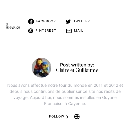
FACEBOOK
TWITTER
0
SHARES
PINTEREST
MAIL
Post written by:
Claire et Guillaume
Nous avons effectué notre tour du monde en 2011 et 2012 et
depuis nous continuons de publier sur ce site nos récits de
voyage. Aujourd'hui, nous sommes installés en Guyane
Française, à Cayenne.
FOLLOW