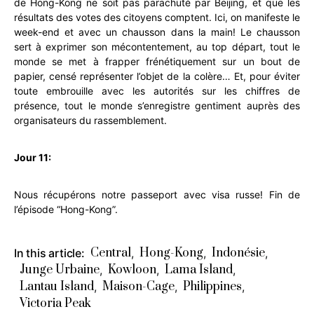
de Hong-Kong ne soit pas parachuté par Beijing, et que les
résultats des votes des citoyens comptent. Ici, on manifeste le
week-end et avec un chausson dans la main! Le chausson
sert à exprimer son mécontentement, au top départ, tout le
monde se met à frapper frénétiquement sur un bout de
papier, censé représenter l’objet de la colère… Et, pour éviter
toute embrouille avec les autorités sur les chiffres de
présence, tout le monde s’enregistre gentiment auprès des
organisateurs du rassemblement.
Jour 11:
Nous récupérons notre passeport avec visa russe!
Fin de
l’épisode “Hong-Kong”.
Central
Hong-Kong
Indonésie
In this article:
,
,
,
Junge Urbaine
Kowloon
Lama Island
,
,
,
Lantau Island
Maison-Cage
Philippines
,
,
,
Victoria Peak