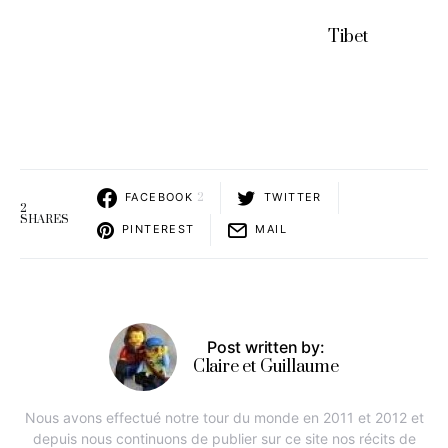
Tibet
FACEBOOK
2
TWITTER
2
SHARES
PINTEREST
MAIL
Post written by:
Claire et Guillaume
Nous avons effectué notre tour du monde en 2011 et 2012 et
depuis nous continuons de publier sur ce site nos récits de