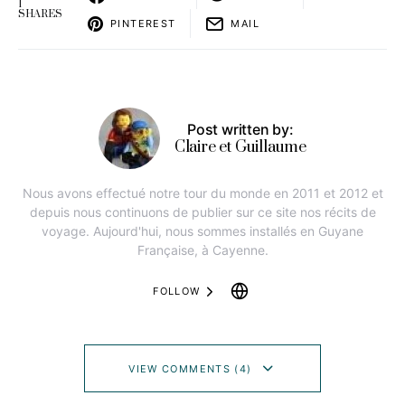
1
SHARES
PINTEREST
MAIL
Post written by:
Claire et Guillaume
Nous avons effectué notre tour du monde en 2011 et 2012 et
depuis nous continuons de publier sur ce site nos récits de
voyage. Aujourd'hui, nous sommes installés en Guyane
Française, à Cayenne.
FOLLOW
VIEW COMMENTS (4)