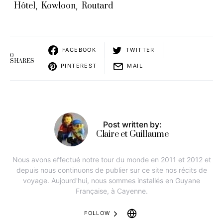
Hôtel
Kowloon
Routard
,
,
FACEBOOK
TWITTER
0
SHARES
PINTEREST
MAIL
Post written by:
Claire et Guillaume
Nous avons effectué notre tour du monde en 2011 et 2012 et
depuis nous continuons de publier sur ce site nos récits de
voyage. Aujourd'hui, nous sommes installés en Guyane
Française, à Cayenne.
FOLLOW