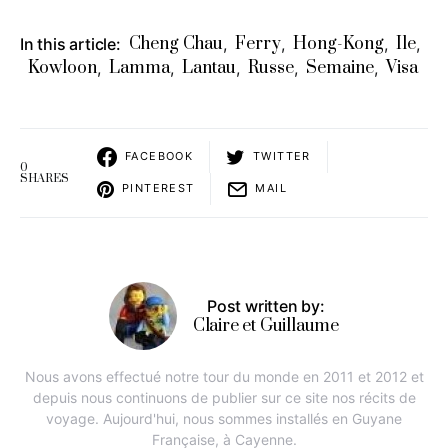
Cheng Chau
Ferry
Hong-Kong
Ile
In this article:
,
,
,
,
Kowloon
Lamma
Lantau
Russe
Semaine
Visa
,
,
,
,
,
FACEBOOK
TWITTER
0
SHARES
PINTEREST
MAIL
Post written by:
Claire et Guillaume
Nous avons effectué notre tour du monde en 2011 et 2012 et
depuis nous continuons de publier sur ce site nos récits de
voyage. Aujourd'hui, nous sommes installés en Guyane
Française, à Cayenne.