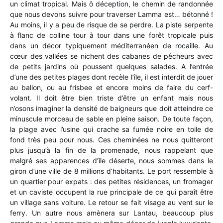
un climat tropical. Mais ô déception, le chemin de randonnée
que nous devons suivre pour traverser Lamma est… bétonné !
Au moins, il y a peu de risque de se perdre. La piste serpente
à flanc de colline tour à tour dans une forêt tropicale puis
dans un décor typiquement méditerranéen de rocaille. Au
cœur des vallées se nichent des cabanes de pêcheurs avec
de petits jardins où poussent quelques salades. A l’entrée
d’une des petites plages dont recèle l’île, il est interdit de jouer
au ballon, ou au frisbee et encore moins de faire du cerf-
volant. Il doit être bien triste d’être un enfant mais nous
n’osons imaginer la densité de baigneurs que doit atteindre ce
minuscule morceau de sable en pleine saison. De toute façon,
la plage avec l’usine qui crache sa fumée noire en toile de
fond très peu pour nous. Ces cheminées ne nous quitteront
plus jusqu’à la fin de la promenade, nous rappelant que
malgré ses apparences d’île déserte, nous sommes dans le
giron d’une ville de 8 millions d’habitants. Le port ressemble à
un quartier pour expats : des petites résidences, un fromager
et un caviste occupent la rue principale de ce qui paraît être
un village sans voiture. Le retour se fait visage au vent sur le
ferry. Un autre nous amènera sur Lantau, beaucoup plus