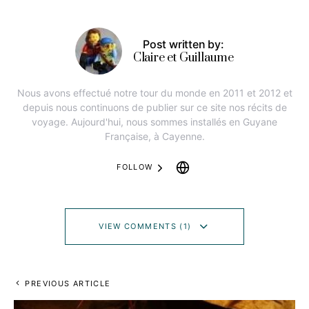
Post written by:
Claire et Guillaume
Nous avons effectué notre tour du monde en 2011 et 2012 et
depuis nous continuons de publier sur ce site nos récits de
voyage. Aujourd'hui, nous sommes installés en Guyane
Française, à Cayenne.
FOLLOW
VIEW COMMENTS (1)
PREVIOUS ARTICLE