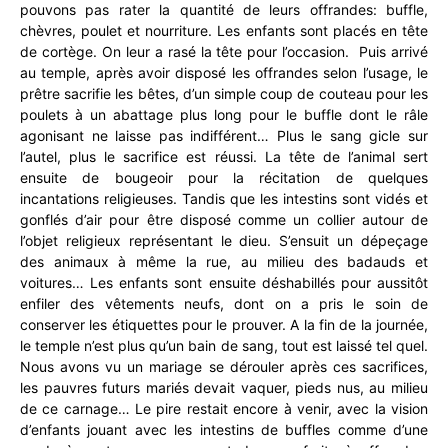
pouvons pas rater la quantité de leurs offrandes: buffle,
chèvres, poulet et nourriture. Les enfants sont placés en tête
de cortège. On leur a rasé la tête pour l’occasion. Puis arrivé
au temple, après avoir disposé les offrandes selon l’usage, le
prêtre sacrifie les bêtes, d’un simple coup de couteau pour les
poulets à un abattage plus long pour le buffle dont le râle
agonisant ne laisse pas indifférent… Plus le sang gicle sur
l’autel, plus le sacrifice est réussi. La tête de l’animal sert
ensuite de bougeoir pour la récitation de quelques
incantations religieuses. Tandis que les intestins sont vidés et
gonflés d’air pour être disposé comme un collier autour de
l’objet religieux représentant le dieu. S’ensuit un dépeçage
des animaux à même la rue, au milieu des badauds et
voitures… Les enfants sont ensuite déshabillés pour aussitôt
enfiler des vêtements neufs, dont on a pris le soin de
conserver les étiquettes pour le prouver. A la fin de la journée,
le temple n’est plus qu’un bain de sang, tout est laissé tel quel.
Nous avons vu un mariage se dérouler après ces sacrifices,
les pauvres futurs mariés devait vaquer, pieds nus, au milieu
de ce carnage… Le pire restait encore à venir, avec la vision
d’enfants jouant avec les intestins de buffles comme d’une