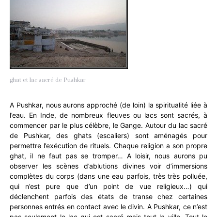
ghat et lac sacré de Pushkar
A Pushkar, nous aurons approché (de loin) la spiritualité liée à
l’eau. En Inde, de nombreux fleuves ou lacs sont sacrés, à
commencer par le plus célèbre, le Gange. Autour du lac sacré
de Pushkar, des ghats (escaliers) sont aménagés pour
permettre l’exécution de rituels. Chaque religion a son propre
ghat, il ne faut pas se tromper… A loisir, nous aurons pu
observer les scènes d’ablutions divines voir d’immersions
complètes du corps (dans une eau parfois, très très polluée,
qui n’est pure que d’un point de vue religieux…) qui
déclenchent parfois des états de transe chez certaines
personnes entrés en contact avec le divin. A Pushkar, ce n’est
pas seulement le lac qui est sacré mais tout la ville. Tout le