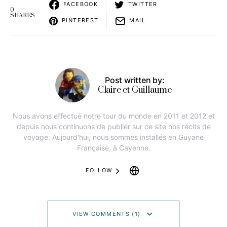
FACEBOOK
TWITTER
0
SHARES
PINTEREST
MAIL
Post written by:
Claire et Guillaume
Nous avons effectué notre tour du monde en 2011 et 2012 et
depuis nous continuons de publier sur ce site nos récits de
voyage. Aujourd'hui, nous sommes installés en Guyane
Française, à Cayenne.
FOLLOW
VIEW COMMENTS (1)