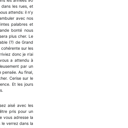
dans les années 90
 dans les rues, et
ous attends: il n’y
éambuler avec nos
intes palabres et
grande bonté nous
sera plus cher. Le
able (?) de Grand
n cohérente sur les
iviez donc je n’ai
 vous a attendu à
uleusement par un
e pensée. Au final,
her. Cerise sur le
nce. Et les jours
s.
sez aisé avec les
être pris pour un
e vous adresse la
 le verrez dans la