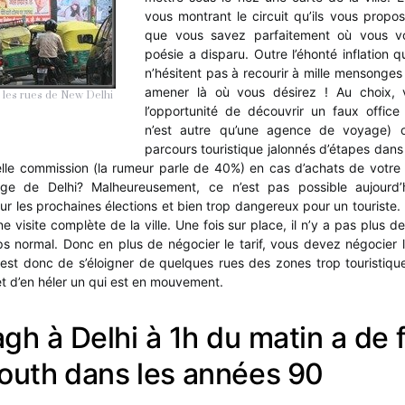
vous montrant le circuit qu’ils vous propos
que vous savez parfaitement où vous vou
poésie a disparu. Outre l’éhonté inflation qu’
n’hésitent pas à recourir à mille mensonge
amener là où vous désirez ! Au choix,
 les rues de New Delhi
l’opportunité de découvrir un faux office
n’est autre qu’une agence de voyage) o
parcours touristique jalonnés d’étapes dan
elle commission (la rumeur parle de 40%) en cas d’achats de votre 
ouge de Delhi? Malheureusement, ce n’est pas possible aujourd
ur les prochaines élections et bien trop dangereux pour un touriste. P
ne visite complète de la ville. Une fois sur place, il n’y a pas plus de
s normal. Donc en plus de négocier le tarif, vous devez négocier l
est donc de s’éloigner de quelques rues des zones trop touristiqu
t d’en héler un qui est en mouvement.
gh à Delhi à 1h du matin a de 
outh dans les années 90