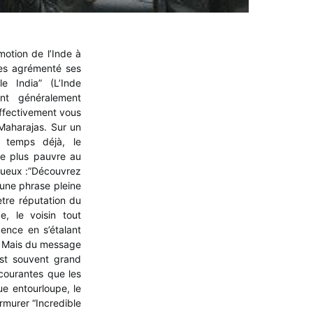
otion de l’Inde à
ées agrémenté ses
e India” (L’Inde
nt généralement
ffectivement vous
Maharajas. Sur un
s temps déjà, le
e plus pauvre au
tueux :”Découvrez
 une phrase pleine
tre réputation du
, le voisin tout
ence en s’étalant
. Mais du message
 est souvent grand
courantes que les
ue entourloupe, le
rmurer “Incredible