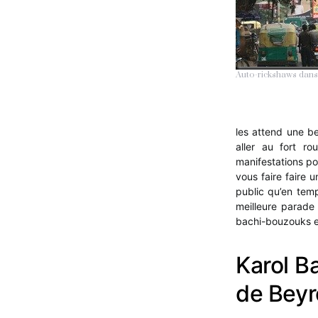
Auto-rickshaws dans
les attend une b
aller au fort r
manifestations po
vous faire faire u
public qu’en temp
meilleure parade 
bachi-bouzouks e
Karol Ba
de Beyr