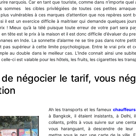
urire narquois. Car en tant que touriste, comme dans n’importe quel a
 sommes les cibles privilégiées de toutes ces petites arnaques.
plus vulnérables à ces marques d’attention que nos repères sont b
nsi il est un exercice difficile à maitriser qui demande quelques jour
prix ! Mieux qu’à la télé puisque toute erreur de votre part sera p
 en tête est le prix à la maison et il est donc difficile d’évaluer du pr
ananes en Inde. La sonnette d’alarme ne se tire pas dans notre petit
t pas supérieur à cette limite psychologique. Entre le vrai prix et c
mple au double dans le meilleur cas. L’Inde connait ainsi une subite 
 celle-ci est valable pour les hôtels, les fruits, les cigarettes les tran
 de négocier le tarif, vous nég
tion
Ah les transports et les fameux
chauffeurs
à Bangkok, il étaient insistants, à Delhi, 
collants, prêts à vous suivre sur une cent
vous haranguant, à descendre de leur 
mettre sous le nez une carte de la ville. 