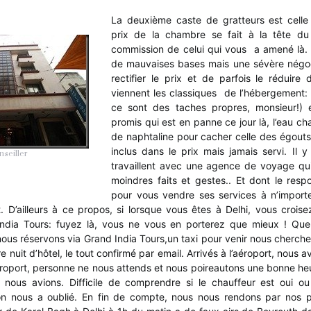
La deuxième caste de gratteurs est celle 
prix de la chambre se fait à la tête du
commission de celui qui vous a amené là. 
de mauvaises bases mais une sévère négo
rectifier le prix et de parfois le réduire 
viennent les classiques de l’hébergement: 
ce sont des taches propres, monsieur!) e
promis qui est en panne ce jour là, l’eau ch
de naphtaline pour cacher celle des égouts,
inclus dans le prix mais jamais servi. Il 
nseiller
travaillent avec une agence de voyage qui 
moindres faits et gestes.. Et dont le res
pour vous vendre ses services à n’import
t. D’ailleurs à ce propos, si lorsque vous êtes à Delhi, vous croi
India Tours: fuyez là, vous ne vous en porterez que mieux ! Que
 nous réservons via Grand India Tours,un taxi pour venir nous chercher
 nuit d’hôtel, le tout confirmé par email. Arrivés à l’aéroport, nous 
’aéroport, personne ne nous attends et nous poireautons une bonne he
nous avions. Difficile de comprendre si le chauffeur est oui o
’on nous a oublié. En fin de compte, nous nous rendons par nos