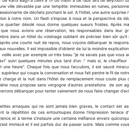
ier de Karol Bagh à Delhi à 1h du matin a de faux airs de Beyrouth 
une ville dévastée par une tempête: immeubles en ruines, personne
ssionnante de déchets jonchant le sol. A l’hôtel, une autre surprise n
tion à notre nom. Un flash s’impose à nous et la perspective de d
e quartier désolé nous donne quelques sueurs froides. Après ma
 que nous avions une réservation, les responsables dans leur 
re dans un hôtel du voisinage oubliant de préciser bien sûr qu’il 
après une courte nuit de repos, nous voyons débarquer le respons
ux nouvelles. Il est impossible d’obtenir de lui la moindre explicatio
veille avec par exemple un très beau “je ne savais pas que vous arr
xi” suivi quelques minutes plus tard d’un :” mais si, le chauffeur
nt une heure”. Chaque fois que nous l’acculons, il est sauvé mirac
 supérieur qui coupe la conversation et nous fait perdre le fil de notr
re charge et la nuit dans l’hôtel de remplacement nous coute plus c
mène nous propose sans vergogne d’autres prestations de son age
 verrons débarquer pour tenter vainement de nous faire changer d’avi
petites arnaques qui ne sont jamais bien graves, le contact est as
nt la répétition de ces entourloupes donne l’impression tenace d’
ence et à terme s’instaure une certaine méfiance envers quiconqu
s’est immiscé et il est parfois dur de passer outre. Mais comme vous