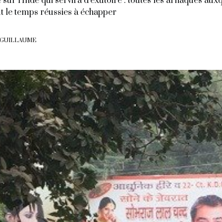
 sur l’Inde qui servira d’exutoire : toutes les arnaques aux
ut le temps réussies à échapper
 GUILLAUME