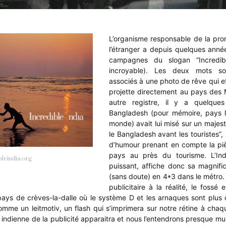
L’organisme responsable de la prom
l’étranger a depuis quelques ann
campagnes du slogan “Incredibl
incroyable). Les deux mots so
associés à une photo de rêve qui e
projette directement au pays des 
autre registre, il y a quelque
Bangladesh (pour mémoire, pays l
monde) avait lui misé sur un majes
le Bangladesh avant les touristes”,
d’humour prenant en compte la piè
pays au près du tourisme. L’Inde
leindia.org
puissant, affiche donc sa magnific
(sans doute) en 4*3 dans le métro
publicitaire à la réalité, le fossé
pays de crèves-la-dalle où le système D et les arnaques sont plus 
mme un leitmotiv, un flash qui s’imprimera sur notre rétine à chaq
e indienne de la publicité apparaitra et nous l’entendrons presque mu