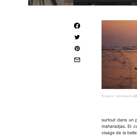
Source: www.incredib
surtout dans un 
maharadjas. Et co
visage de la bell