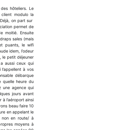
des hôteliers. Le
 client modulo la
Déjà, on part sur
ciation permet de
de moitié. Ensuite
draps sales (mais
t puants, le wifi
aude idem, l’odeur
 le petit déjeuner
y a aussi ceux qui
l’appellent à vos
ponsable débarque
e quelle heure du
sez une agence qui
lques jours avant
 à l’aéroport ainsi
avons beau faire 10
ure en appelant le
u non en route/ à
 propres moyens à