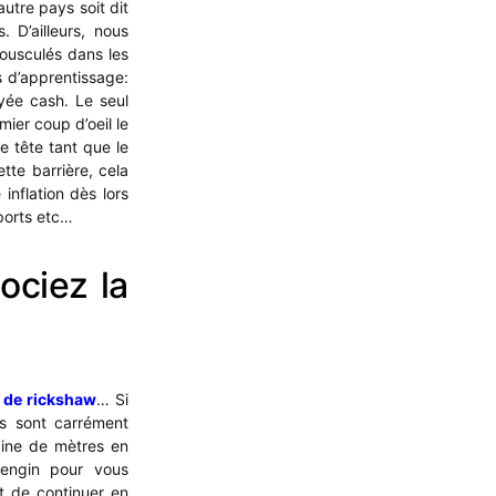
utre pays soit dit
 D’ailleurs, nous
ousculés dans les
s d’apprentissage:
ayée cash. Le seul
emier coup d’oeil le
e tête tant que le
ette barrière, cela
inflation dès lors
sports etc…
ociez la
 de rickshaw
… Si
ils sont carrément
aine de mètres en
engin pour vous
Et de continuer en