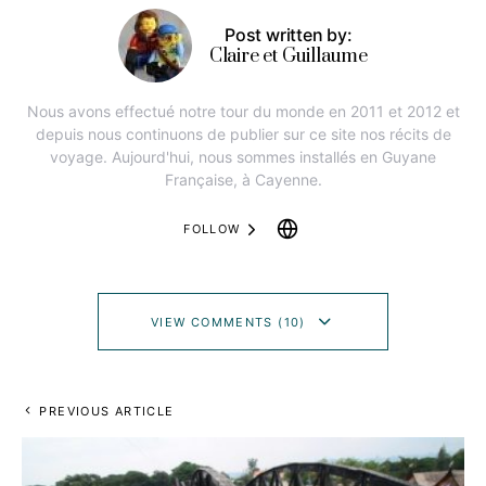
Post written by:
Claire et Guillaume
Nous avons effectué notre tour du monde en 2011 et 2012 et
depuis nous continuons de publier sur ce site nos récits de
voyage. Aujourd'hui, nous sommes installés en Guyane
Française, à Cayenne.
FOLLOW
VIEW COMMENTS (10)
PREVIOUS ARTICLE