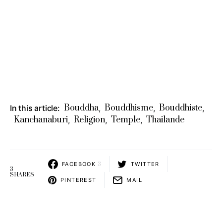
Bouddha
Bouddhisme
Bouddhiste
In this article:
,
,
,
Kanchanaburi
Religion
Temple
Thailande
,
,
,
FACEBOOK
3
TWITTER
3
SHARES
PINTEREST
MAIL