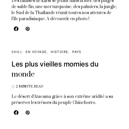
Des falaises de karst se jetant dans la mer, des plages
de sable fin, une mer turquoise, des palmiers, la jungle,
le Sud de la Thaïlande réunit toutes nos attentes de
l'île paradisiaque. A découvrir en photo !
CHILI
EN VOYAGE
HISTOIRE
PAYS
Les plus vieilles momies du
monde
2 MINUTE READ
Le désert d'Atacama grâce à son extrême aridité a su
préserver les trésors du peuple Chinchorro.