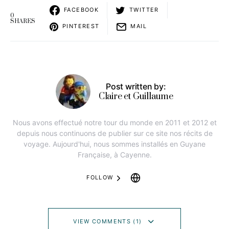
FACEBOOK
TWITTER
0
SHARES
PINTEREST
MAIL
Post written by:
Claire et Guillaume
Nous avons effectué notre tour du monde en 2011 et 2012 et
depuis nous continuons de publier sur ce site nos récits de
voyage. Aujourd'hui, nous sommes installés en Guyane
Française, à Cayenne.
FOLLOW
VIEW COMMENTS (1)