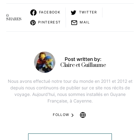
FACEBOOK
TWITTER
0
SHARES
PINTEREST
MAIL
Post written by:
Claire et Guillaume
Nous avons effectué notre tour du monde en 2011 et 2012 et
depuis nous continuons de publier sur ce site nos récits de
voyage. Aujourd'hui, nous sommes installés en Guyane
Française, à Cayenne.
FOLLOW