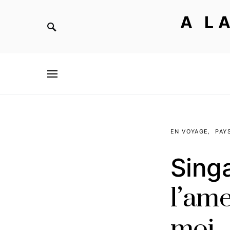
A L
EN VOYAGE
PAY
Sing
l’ame
moi