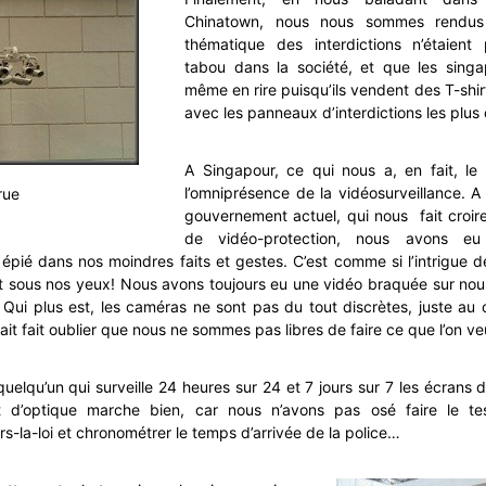
Chinatown, nous nous sommes rendu
thématique des interdictions n’étaient
tabou dans la société, et que les singa
même en rire puisqu’ils vendent des T-shirt
avec les panneaux d’interdictions les plus
A Singapour, ce qui nous a, en fait, le 
l’omniprésence de la vidéosurveillance. A 
rue
gouvernement actuel, qui nous fait croire q
de vidéo-protection, nous avons eu
 épié dans nos moindres faits et gestes. C’est comme si l’intrigue 
it sous nos yeux! Nous avons toujours eu une vidéo braquée sur nou
e. Qui plus est, les caméras ne sont pas du tout discrètes, juste au
it fait oublier que nous ne sommes pas libres de faire ce que l’on ve
quelqu’un qui surveille 24 heures sur 24 et 7 jours sur 7 les écrans d
et d’optique marche bien, car nous n’avons pas osé faire le t
-la-loi et chronométrer le temps d’arrivée de la police…