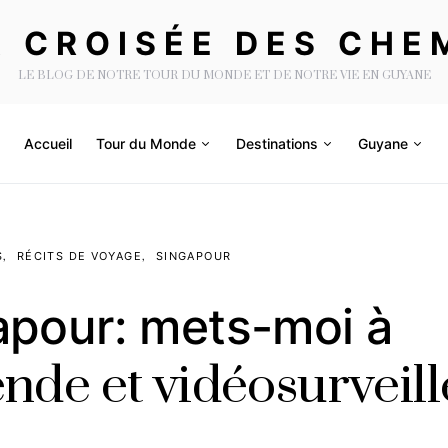
A CROISÉE DES CHE
LE BLOG DE NOTRE TOUR DU MONDE ET DE NOTRE VIE EN GUYANE
Accueil
Tour du Monde
Destinations
Guyane
S
RÉCITS DE VOYAGE
SINGAPOUR
apour: mets-moi à
nde et vidéosurveill