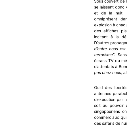
Sous couvert de l
se laissent donc 
et de la nuit. 
omniprésent dan
explosion à chaqu
des affiches pl
incitant à la dé
D’autres propagan
d’entre nous est 
terrorisme”.
Sans 
écrans TV du métr
d’attentats à Bo
pas chez nous, aid
Quid des libertés
antennes parabol
d’exécution par h
soit au pouvoir
singapouriens on
commerciaux qui p
des safaris de nu