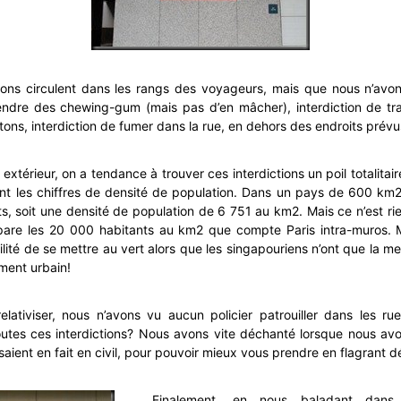
tions circulent dans les rangs des voyageurs, mais que nous n’avon
vendre des chewing-gum (mais pas d’en mâcher), interdiction de tr
ons, interdiction de fumer dans la rue, en dehors des endroits prévus
extérieur, on a tendance à trouver ces interdictions un poil totalitair
nt les chiffres de densité de population. Dans un pays de 600 km2,
nts, soit une densité de population de 6 751 au km2. Mais ce n’est r
mpare les 20 000 habitants au km2 que compte Paris intra-muros. Ma
bilité de se mettre au vert alors que les singapouriens n’ont que la m
ment urbain!
elativiser, nous n’avons vu aucun policier patrouiller dans les ru
outes ces interdictions? Nous avons vite déchanté lorsque nous av
saient en fait en civil, pour pouvoir mieux vous prendre en flagrant dé
Finalement, en nous baladant dans