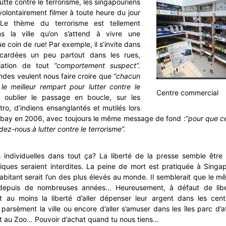
utte contre le terrorisme, les singapouriens
volontairement filmer à toute heure du jour
Le thème du terrorisme est tellement
s la ville qu’on s’attend à vivre une
e coin de rue! Par exemple, il s’invite dans
acardées un peu partout dans les rues,
lation de tout
“comportement suspect”.
des veulent nous faire croire que
“chacun
le meilleur rempart pour lutter contre le
Centre commercial
oublier le passage en boucle, sur les
o, d’indiens ensanglantés et mutilés lors
mbay en 2006, avec toujours le même message de fond :”
pour que ce
ez-nous à lutter contre le terrorisme”.
 individuelles dans tout ça? La liberté de la presse semble être 
iques seraient interdites. La peine de mort est pratiquée à Singa
abitant serait l’un des plus élevés au monde. Il semblerait que le mê
 depuis de nombreuses années… Heureusement, à défaut de libert
t au moins la liberté d’aller dépenser leur argent dans les cen
arsèment la ville ou encore d’aller s’amuser dans les îles parc d’at
it au Zoo… Pouvoir d’achat quand tu nous tiens…