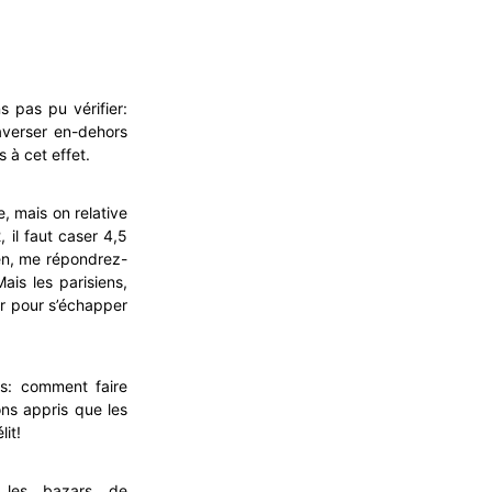
s pas pu vérifier:
averser en-dehors
 à cet effet.
e, mais on relative
 il faut caser 4,5
ien, me répondrez-
is les parisiens,
er pour s’échapper
es: comment faire
ons appris que les
lit!
 les bazars de