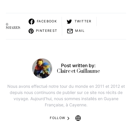
FACEBOOK
TWITTER
0
SHARES
PINTEREST
MAIL
Post written by:
Claire et Guillaume
Nous avons effectué notre tour du monde en 2011 et 2012 et
depuis nous continuons de publier sur ce site nos récits de
voyage. Aujourd'hui, nous sommes installés en Guyane
Française, à Cayenne.
FOLLOW