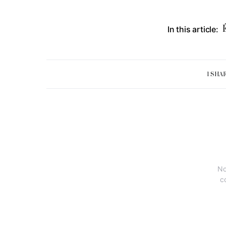
In this article:
1 SHA
No
c