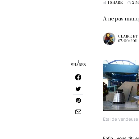
1 SHARE
2 
A ne pas manque
CLAIRE ET
07/09/2011
1
SHARES
Etal de vendeuse 
Enfin, vous titil