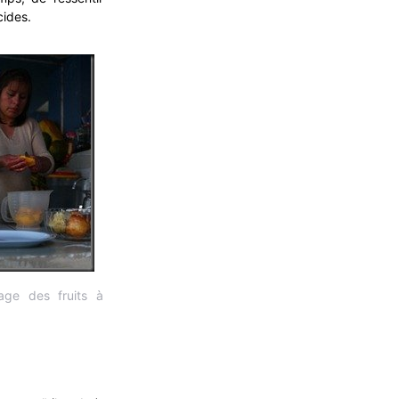
cides.
age des fruits à