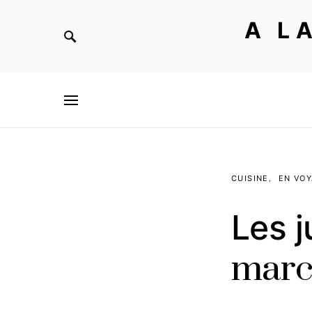
A L
CUISINE
EN VO
Les j
marc