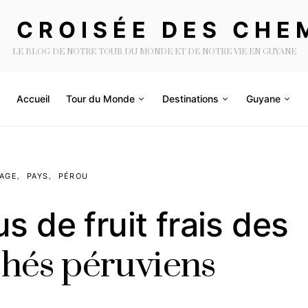
A CROISÉE DES CHE
LE BLOG DE NOTRE TOUR DU MONDE ET DE NOTRE VIE EN GUYANE
Accueil
Tour du Monde
Destinations
Guyane
YAGE
PAYS
PÉROU
us de fruit frais des
hés péruviens