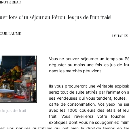
MINUTE READ
r lors d’un séjour au Pérou: les jus de fruit frais!
 GUILLAUME
1 SHARES
Vous ne pouvez séjourner un temps au Pér
déguster au moins une fois les jus de fru
dans les marchés péruviens.
Ils vous procureront une véritable explos
serez tout de suite attirés par l’animation
ses vendeuses qui vous tendent, toutes, 
carte de consommation. Vos yeux ne ser
avec les 1000 couleurs des étals et le
de jus de fruit
fruit. Vous réveillerez votre toucher
exotiques dont vous ne soupçonniez même
lerez vos papilles gustatives qui ont bien le droit,de temps en t