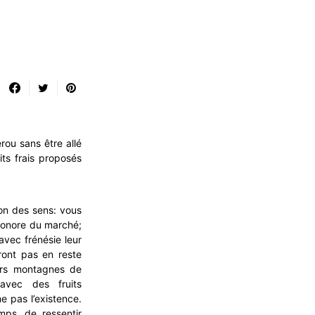
ou sans être allé
its frais proposés
ion des sens: vous
 sonore du marché;
avec frénésie leur
ont pas en reste
urs montagnes de
 avec des fruits
 pas l’existence.
emps, de ressentir