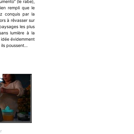
umento” (le rabe),
ien rempli que le
ez conquis par la
ors à rêvasser sur
 paysages les plus
sans lumière à la
e idée évidemment
t ils poussent…
r