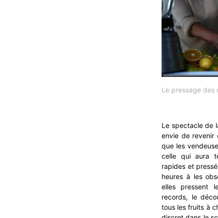
Le pressage des 
Le spectacle de l
envie de revenir 
que les vendeuse
celle qui aura t
rapides et pressé
heures à les obse
elles pressent 
records, le déc
tous les fruits à 
discret dans le s