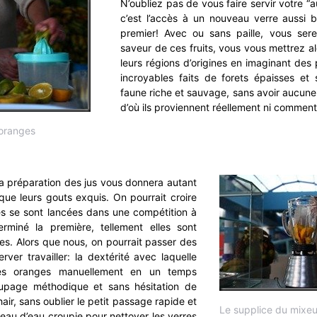
N’oubliez pas de vous faire servir votre “a
c’est l’accès à un nouveau verre aussi b
premier! Avec ou sans paille, vous ser
saveur de ces fruits, vous vous mettrez al
leurs régions d’origines en imaginant des
incroyables faits de forets épaisses et 
faune riche et sauvage, sans avoir aucun
d’où ils proviennent réellement ni commen
oranges
a préparation des jus vous donnera autant
que leurs gouts exquis. On pourrait croire
s se sont lancées dans une compétition à
erminé la première, tellement elles sont
es. Alors que nous, on pourrait passer des
rver travailler: la dextérité avec laquelle
les oranges manuellement en un temps
oupage méthodique et sans hésitation de
chair, sans oublier le petit passage rapide et
Le supplice du mixeu
ceau d’eau croupie pour nettoyer les verres