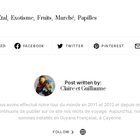
Étal
Exotisme
Fruits
Marché
Papilles
,
,
,
,
RES
FACEBOOK
1
TWITTER
PINTEREST
Post written by:
Claire et Guillaume
us avons effectué notre tour du monde en 2011 et 2012 et depuis n
ontinuons de publier sur ce site nos récits de voyage. Aujourd'hui, no
sommes installés en Guyane Française, à Cayenne.
FOLLOW