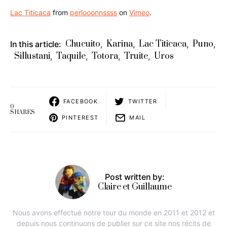
Lac Titicaca
from
perlooonnssss
on
Vimeo
.
Chucuito
Karina
Lac Titicaca
Puno
In this article:
,
,
,
,
Sillustani
Taquile
Totora
Truite
Uros
,
,
,
,
FACEBOOK
TWITTER
0
SHARES
PINTEREST
MAIL
Post written by:
Claire et Guillaume
Nous avons effectué notre tour du monde en 2011 et 2012 et
depuis nous continuons de publier sur ce site nos récits de