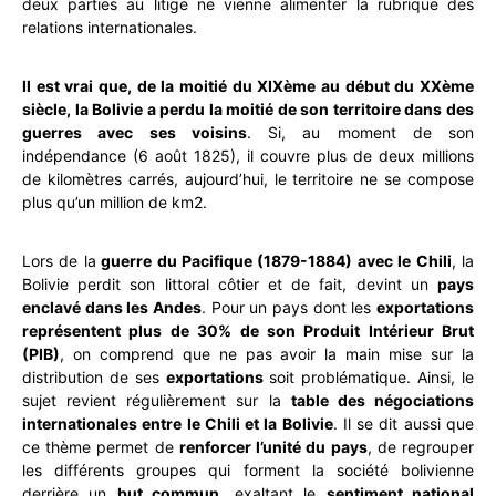
deux parties au litige ne vienne alimenter la rubrique des
relations internationales.
Il est vrai que, de la moitié du XIXème au début du XXème
siècle, la Bolivie a perdu la moitié de son territoire dans des
guerres avec ses voisins
. Si, au moment de son
indépendance (6 août 1825), il couvre plus de deux millions
de kilomètres carrés, aujourd’hui, le territoire ne se compose
plus qu’un million de km2.
Lors de la
guerre du Pacifique (1879-1884) avec le Chili
, la
Bolivie perdit son littoral côtier et de fait, devint un
pays
enclavé dans les Andes
. Pour un pays dont les
exportations
représentent plus de 30% de son Produit Intérieur Brut
(PIB)
, on comprend que ne pas avoir la main mise sur la
distribution de ses
exportations
soit problématique. Ainsi, le
sujet revient régulièrement sur la
table des négociations
internationales entre le Chili et la Bolivie
. Il se dit aussi que
ce thème permet de
renforcer l’unité du pays
, de regrouper
les différents groupes qui forment la société bolivienne
derrière un
but commun
, exaltant le
sentiment national