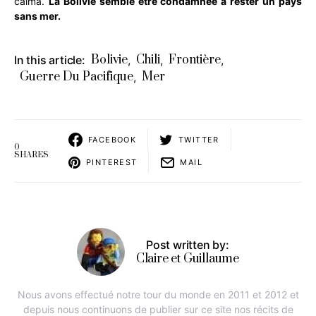
calma.
La Bolivie semble être condamnée à rester un pays
sans mer.
Bolivie
Chili
Frontière
In this article:
,
,
,
Guerre Du Pacifique
Mer
,
FACEBOOK
TWITTER
0
SHARES
PINTEREST
MAIL
Post written by:
Claire et Guillaume
Nous avons effectué notre tour du monde en 2011 et 2012 et
depuis nous continuons de publier sur ce site nos récits de