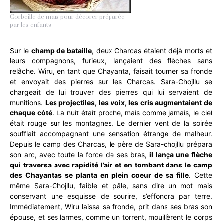
Corbeille de maïs pour décorer préparée
par les enfants
Sur le
champ de bataille
, deux Charcas étaient déjà morts et
leurs compagnons, furieux, lançaient des flèches sans
relâche. Wiru, en tant que Chayanta, faisait tourner sa fronde
et envoyait des pierres sur les Charcas. Sara-Chojllu se
chargeait de lui trouver des pierres qui lui servaient de
munitions.
Les projectiles, les voix, les cris augmentaient de
chaque côté
. La nuit était proche, mais comme jamais, le ciel
était rouge sur les montagnes. Le dernier vent de la soirée
soufflait accompagnant une sensation étrange de malheur.
Depuis le camp des Charcas, le père de Sara-chojllu prépara
son arc, avec toute la force de ses bras,
il lança une flèche
qui traversa avec rapidité l’air et en tombant dans le camp
des Chayantas se planta en plein coeur de sa fille
. Cette
même Sara-Chojllu, faible et pâle, sans dire un mot mais
conservant une esquisse de sourire, s’effondra par terre.
Immédiatement, Wiru laissa sa fronde, prit dans ses bras son
épouse, et ses larmes, comme un torrent, mouillèrent le corps