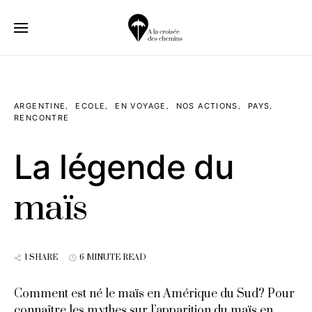
ARGENTINE
ECOLE
EN VOYAGE
NOS ACTIONS
PAYS
RENCONTRE
La légende du
maïs
1 SHARE
6 MINUTE READ
Comment est né le maïs en Amérique du Sud? Pour
connaître les mythes sur l’apparition du maïs en