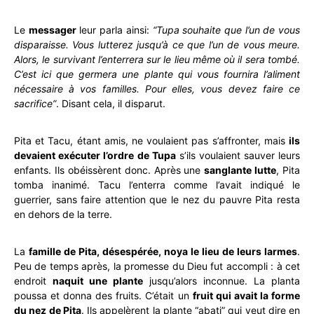
Le
messager
leur parla ainsi:
“Tupa souhaite que l’un de vous
disparaisse. Vous lutterez jusqu’à ce que l’un de vous meure.
Alors, le survivant l’enterrera sur le lieu même où il sera tombé.
C’est ici que germera une plante qui vous fournira l’aliment
nécessaire à vos familles. Pour elles, vous devez faire ce
sacrifice”
. Disant cela, il disparut.
Pita et Tacu, étant amis, ne voulaient pas s’affronter, mais
ils
devaient exécuter l’ordre
de Tupa
s’ils voulaient sauver leurs
enfants. Ils obéissèrent donc. Après une
sanglante lutte
, Pita
tomba inanimé. Tacu l’enterra comme l’avait indiqué le
guerrier, sans faire attention que le nez du pauvre Pita resta
en dehors de la terre.
La
famille de Pita, désespérée, noya le lieu de leurs larmes
.
Peu de temps après, la promesse du Dieu fut accompli : à cet
endroit
naquit une plante
jusqu’alors inconnue. La planta
poussa et donna des fruits. C’était un
fruit qui avait la forme
du nez de Pita
. Ils appelèrent la plante “abati” qui veut dire en