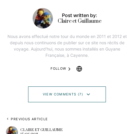
Post written by:
Claire et Guillaume
Nous avons effectué notre tour du monde en 2011 et 2012 et
depuis nous continuons de publier sur ce site nos récits de
voyage. Aujourd'hui, nous sommes installés en Guyane
Française, à Cayenne.
FOLLOW
VIEW COMMENTS (7)
PREVIOUS ARTICLE
CLAIRE ET GUILLAUME