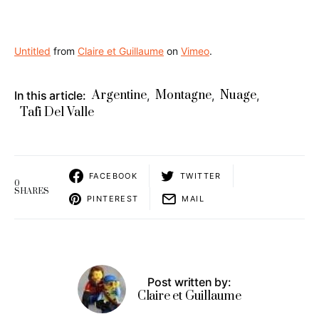
Untitled
from
Claire et Guillaume
on
Vimeo
.
Argentine
Montagne
Nuage
In this article:
,
,
,
Tafi Del Valle
FACEBOOK
TWITTER
0
SHARES
PINTEREST
MAIL
Post written by:
Claire et Guillaume