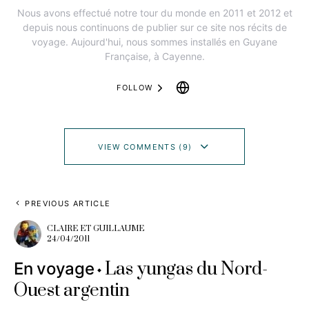
Nous avons effectué notre tour du monde en 2011 et 2012 et
depuis nous continuons de publier sur ce site nos récits de
voyage. Aujourd'hui, nous sommes installés en Guyane
Française, à Cayenne.
FOLLOW
VIEW COMMENTS (9)
PREVIOUS ARTICLE
CLAIRE ET GUILLAUME
24/04/2011
Las yungas du Nord-
En voyage
Ouest argentin