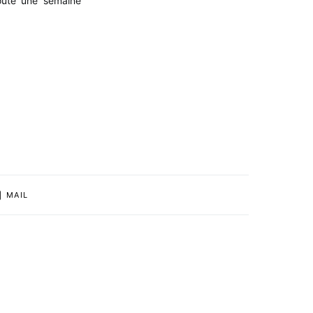
toute une semaine
MAIL