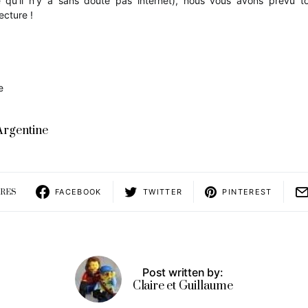
ire qu’il n’y a sans doute pas internet), nous vous avons prévu 
ecture !
e
Argentine
ARES
FACEBOOK
TWITTER
PINTEREST
Post written by:
Claire et Guillaume