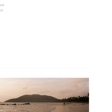
ous
us