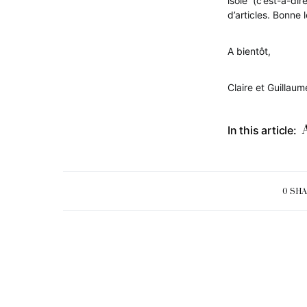
isolé (c’est-à-d
d’articles. Bonne l
A bientôt,
Claire et Guillaum
In this article:
0 SH