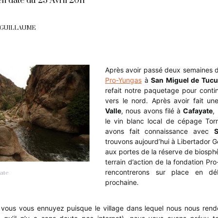
n date du 23 Avril 2011
 GUILLAUME
Après avoir passé deux semaines d
Pro-Yungas
à
San Miguel de Tuc
refait notre paquetage pour conti
vers le nord. Après avoir fait u
Valle
, nous avons filé à
Cafayate
,
le vin blanc local de cépage Torr
avons fait connaissance avec
S
trouvons aujourd’hui à Libertador G
aux portes de la réserve de biosph
terrain d’action de la fondation Pr
rencontrerons sur place en d
ate
prochaine.
vous vous ennuyez puisque le village dans lequel nous nous rend