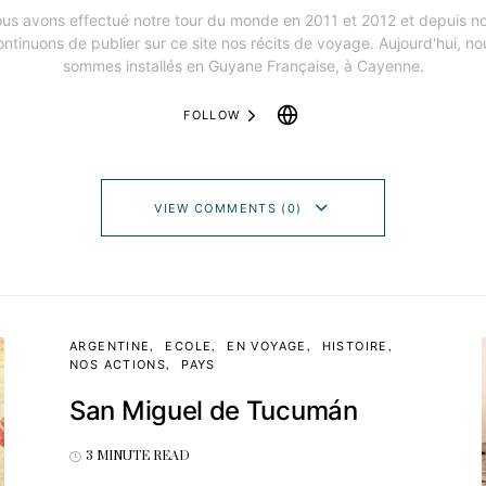
us avons effectué notre tour du monde en 2011 et 2012 et depuis n
ontinuons de publier sur ce site nos récits de voyage. Aujourd'hui, no
sommes installés en Guyane Française, à Cayenne.
FOLLOW
VIEW COMMENTS (0)
ARGENTINE
ECOLE
EN VOYAGE
HISTOIRE
NOS ACTIONS
PAYS
San Miguel de Tucumán
3 MINUTE READ