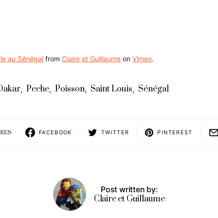
ale au Sénégal
from
Claire et Guillaume
on
Vimeo
.
Dakar
Peche
Poisson
Saint Louis
Sénégal
,
,
,
,
ARES
FACEBOOK
TWITTER
PINTEREST
Post written by:
Claire et Guillaume