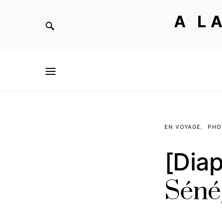
A L
EN VOYAGE
PHO
[Dia
Séné