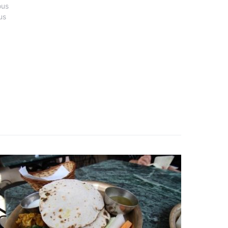
ous
us